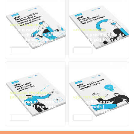
GESTÃO FINANCEIRA
Faça a análise
GESTÃO FINANCEIRA
financeira e atinja o
Faça a precificação do
ponto de equilíbrio |
seu serviço | Prompts
Prompts ChatGPT
ChatGPT
ACESSAR
ACESSAR
NEGÓCIOS
,
PROCESSOS
EMPRESARIAIS
NEGÓCIOS
,
VENDAS
Faça uma proposta
Faça ações para
comercial | Prompts
vender mais |
ChatGPT
Prompts ChatGPT
ACESSAR
ACESSAR