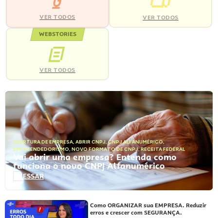
VER TODOS
VER TODOS
WEBSTORIES
VER TODOS
ABERTURA DE EMPRESA
,
ABRIR CNPJ
,
CNPJ ALFANUMÉRICO
,
EMPREENDEDORISMO
,
NOVO FORMATO DE CNPJ
,
RECEITA FEDERAL
Vai abrir uma empresa? Entenda como
funciona o novo CNPJ Alfanumérico
ACESSAR
Como ORGANIZAR sua EMPRESA. Reduzir
erros e crescer com SEGURANÇA.