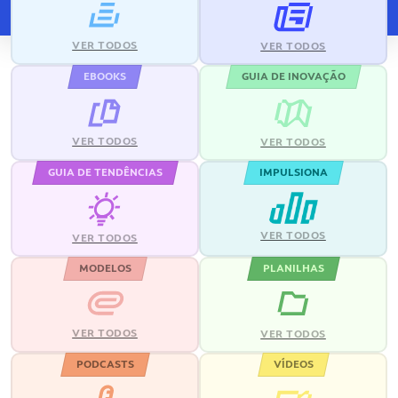
VER TODOS
VER TODOS
EBOOKS
GUIA DE INOVAÇÃO
VER TODOS
VER TODOS
GUIA DE TENDÊNCIAS
IMPULSIONA
VER TODOS
VER TODOS
MODELOS
PLANILHAS
VER TODOS
VER TODOS
PODCASTS
VÍDEOS