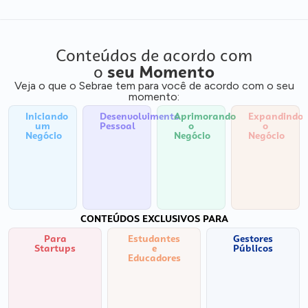
Conteúdos de acordo com
o
seu Momento
Veja o que o Sebrae tem para você de acordo com o seu
momento:
Iniciando
Desenvolvimento
Aprimorando
Expandindo
um
Pessoal
o
o
Negócio
Negócio
Negócio
CONTEÚDOS EXCLUSIVOS PARA
Para
Estudantes
Gestores
Startups
e
Públicos
Educadores