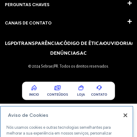
PERGUNTAS CHAVES​
CANAIS DE CONTATO
LGPD
TRANSPARÊNCIA
CÓDIGO DE ÉTICA
OUVIDORIA
DENÚNCIA
SAC
© 2024 Sebrae/PR. Todos os direitos reservados.
INICIO
CONTEÚDOS
LOJA
CONTATO
Aviso de Cookies
Nós usamos cookies e outras tecnologias semelhantes para
melhorar a sua experiência em nossos serviços, personalizar