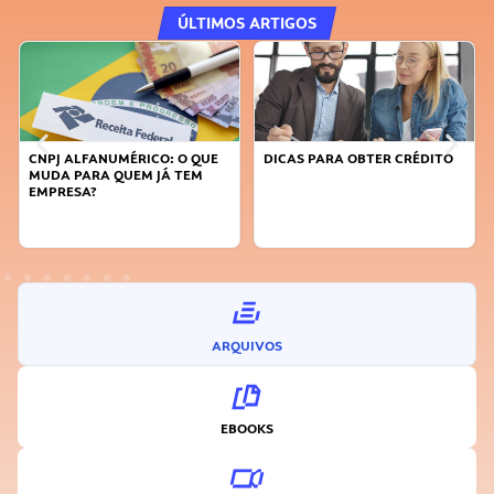
ÚLTIMOS ARTIGOS
E
DICAS PARA OBTER CRÉDITO
FAÇA A DIFERENÇA: SEJA
SUSTENTÁVEL, SEJA
INOVADOR
ARQUIVOS
EBOOKS