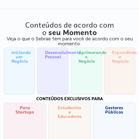
Conteúdos de acordo com
o
seu Momento
Veja o que o Sebrae tem para você de acordo com o seu
momento:
Iniciando
Desenvolvimento
Aprimorando
Expandindo
um
Pessoal
o
o
Negócio
Negócio
Negócio
CONTEÚDOS EXCLUSIVOS PARA
Para
Estudantes
Gestores
Startups
e
Públicos
Educadores