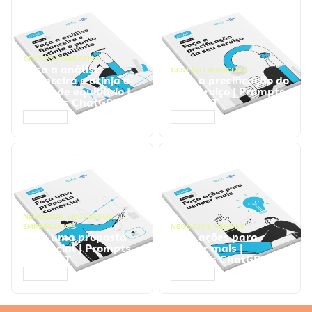
GESTÃO FINANCEIRA
Faça a análise
GESTÃO FINANCEIRA
financeira e atinja o
Faça a precificação do
ponto de equilíbrio |
seu serviço | Prompts
Prompts ChatGPT
ChatGPT
ACESSAR
ACESSAR
NEGÓCIOS
,
PROCESSOS
EMPRESARIAIS
NEGÓCIOS
,
VENDAS
Faça uma proposta
Faça ações para
comercial | Prompts
vender mais |
ChatGPT
Prompts ChatGPT
ACESSAR
ACESSAR