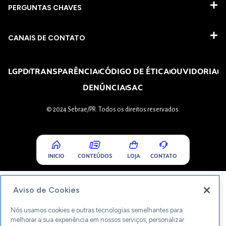
PERGUNTAS CHAVES​
CANAIS DE CONTATO
LGPD
TRANSPARÊNCIA
CÓDIGO DE ÉTICA
OUVIDORIA
DENÚNCIA
SAC
© 2024 Sebrae/PR. Todos os direitos reservados.
INICIO
CONTEÚDOS
LOJA
CONTATO
Aviso de Cookies
Nós usamos cookies e outras tecnologias semelhantes para
melhorar a sua experiência em nossos serviços, personalizar