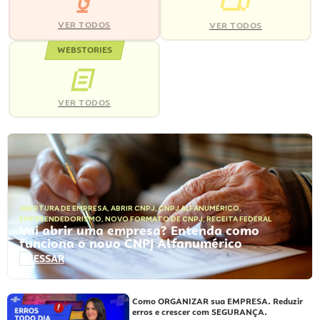
VER TODOS
VER TODOS
WEBSTORIES
VER TODOS
ABERTURA DE EMPRESA
,
ABRIR CNPJ
,
CNPJ ALFANUMÉRICO
,
EMPREENDEDORISMO
,
NOVO FORMATO DE CNPJ
,
RECEITA FEDERAL
Vai abrir uma empresa? Entenda como
funciona o novo CNPJ Alfanumérico
ACESSAR
Como ORGANIZAR sua EMPRESA. Reduzir
erros e crescer com SEGURANÇA.