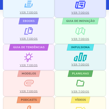
VER TODOS
VER TODOS
EBOOKS
GUIA DE INOVAÇÃO
VER TODOS
VER TODOS
GUIA DE TENDÊNCIAS
IMPULSIONA
VER TODOS
VER TODOS
MODELOS
PLANILHAS
VER TODOS
VER TODOS
PODCASTS
VÍDEOS