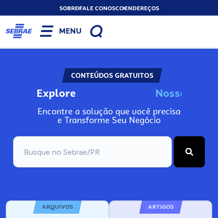
SOBRE
FALE CONOSCO
ENDEREÇOS
MENU
CONTEÚDOS GRATUITOS
Explore
N
o
s
s
o
s
I
n
f
o
Encontre a solução que você precisa
e Transforme Seu Negócio
ARQUIVOS
ARTIGOS