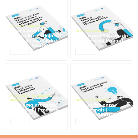
GESTÃO FINANCEIRA
Faça a análise
GESTÃO FINANCEIRA
financeira e atinja o
Faça a precificação do
ponto de equilíbrio |
seu serviço | Prompts
Prompts ChatGPT
ChatGPT
ACESSAR
ACESSAR
NEGÓCIOS
,
PROCESSOS
EMPRESARIAIS
NEGÓCIOS
,
VENDAS
Faça uma proposta
Faça ações para
comercial | Prompts
vender mais |
ChatGPT
Prompts ChatGPT
ACESSAR
ACESSAR