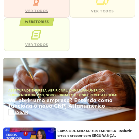
VER TODOS
VER TODOS
WEBSTORIES
VER TODOS
ABERTURA DE EMPRESA
,
ABRIR CNPJ
,
CNPJ ALFANUMÉRICO
,
EMPREENDEDORISMO
,
NOVO FORMATO DE CNPJ
,
RECEITA FEDERAL
Vai abrir uma empresa? Entenda como
funciona o novo CNPJ Alfanumérico
ACESSAR
Como ORGANIZAR sua EMPRESA. Reduzir
erros e crescer com SEGURANÇA.