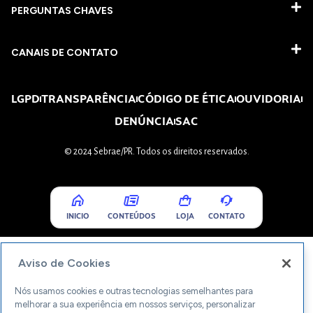
PERGUNTAS CHAVES​
CANAIS DE CONTATO
LGPD
TRANSPARÊNCIA
CÓDIGO DE ÉTICA
OUVIDORIA
DENÚNCIA
SAC
© 2024 Sebrae/PR. Todos os direitos reservados.
INICIO
CONTEÚDOS
LOJA
CONTATO
Aviso de Cookies
Nós usamos cookies e outras tecnologias semelhantes para
melhorar a sua experiência em nossos serviços, personalizar