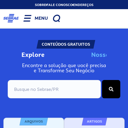
SOBRE
FALE CONOSCO
ENDEREÇOS
MENU
CONTEÚDOS GRATUITOS
Explore
N
o
s
s
o
s
I
n
f
o
Encontre a solução que você precisa
e Transforme Seu Negócio
ARQUIVOS
ARTIGOS