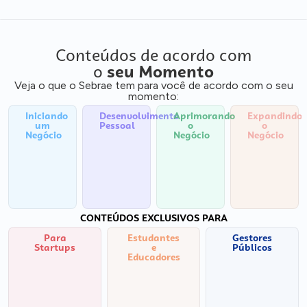
Conteúdos de acordo com
o
seu Momento
Veja o que o Sebrae tem para você de acordo com o seu
momento:
Iniciando
Desenvolvimento
Aprimorando
Expandindo
um
Pessoal
o
o
Negócio
Negócio
Negócio
CONTEÚDOS EXCLUSIVOS PARA
Para
Estudantes
Gestores
Startups
e
Públicos
Educadores