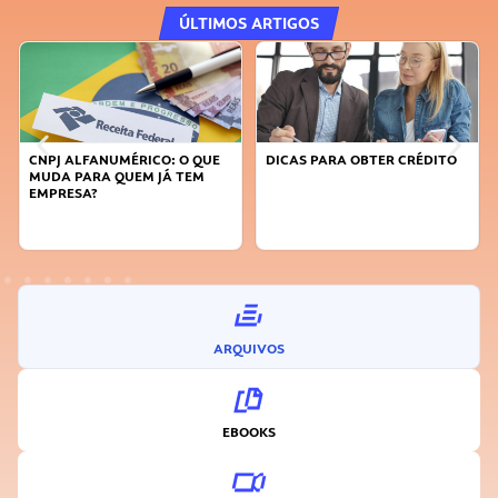
ÚLTIMOS ARTIGOS
ALFANUMÉRICO: O QUE
DICAS PARA OBTER CRÉDITO
FAÇA A D
 PARA QUEM JÁ TEM
SUSTENTÁ
ESA?
INOVADO
ARQUIVOS
EBOOKS