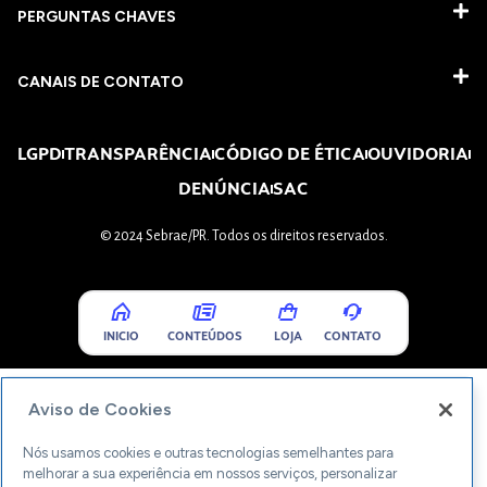
PERGUNTAS CHAVES​
CANAIS DE CONTATO
LGPD
TRANSPARÊNCIA
CÓDIGO DE ÉTICA
OUVIDORIA
DENÚNCIA
SAC
© 2024 Sebrae/PR. Todos os direitos reservados.
INICIO
CONTEÚDOS
LOJA
CONTATO
Aviso de Cookies
Nós usamos cookies e outras tecnologias semelhantes para
melhorar a sua experiência em nossos serviços, personalizar