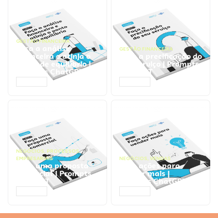
GESTÃO FINANCEIRA
Faça a análise
GESTÃO FINANCEIRA
financeira e atinja o
Faça a precificação do
ponto de equilíbrio |
seu serviço | Prompts
Prompts ChatGPT
ChatGPT
ACESSAR
ACESSAR
NEGÓCIOS
,
PROCESSOS
EMPRESARIAIS
NEGÓCIOS
,
VENDAS
Faça uma proposta
Faça ações para
comercial | Prompts
vender mais |
ChatGPT
Prompts ChatGPT
ACESSAR
ACESSAR