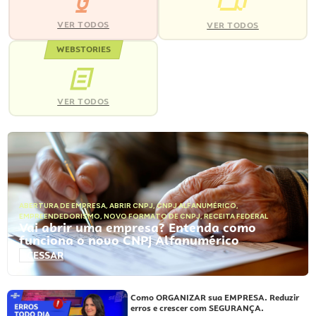
VER TODOS
VER TODOS
WEBSTORIES
VER TODOS
ABERTURA DE EMPRESA
,
ABRIR CNPJ
,
CNPJ ALFANUMÉRICO
,
EMPREENDEDORISMO
,
NOVO FORMATO DE CNPJ
,
RECEITA FEDERAL
Vai abrir uma empresa? Entenda como
funciona o novo CNPJ Alfanumérico
ACESSAR
Como ORGANIZAR sua EMPRESA. Reduzir
erros e crescer com SEGURANÇA.