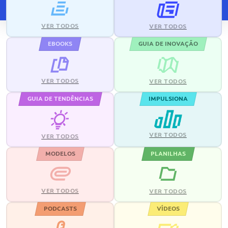
VER TODOS
VER TODOS
EBOOKS
GUIA DE INOVAÇÃO
VER TODOS
VER TODOS
GUIA DE TENDÊNCIAS
IMPULSIONA
VER TODOS
VER TODOS
MODELOS
PLANILHAS
VER TODOS
VER TODOS
PODCASTS
VÍDEOS