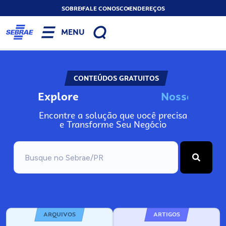
SOBRE
FALE CONOSCO
ENDEREÇOS
MENU
CONTEÚDOS GRATUITOS
Explore
N
o
s
s
o
s
A
n
Encontre a solução que você precisa
e Transforme Seu Negócio
ARQUIVOS
ARTIGOS