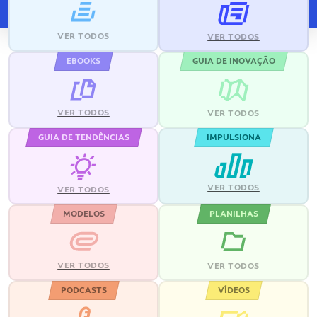
VER TODOS
VER TODOS
EBOOKS
GUIA DE INOVAÇÃO
VER TODOS
VER TODOS
GUIA DE TENDÊNCIAS
IMPULSIONA
VER TODOS
VER TODOS
MODELOS
PLANILHAS
VER TODOS
VER TODOS
PODCASTS
VÍDEOS