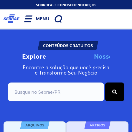
SOBRE
FALE CONOSCO
ENDEREÇOS
MENU
CONTEÚDOS GRATUITOS
Explore
N
o
s
s
o
s
I
n
Encontre a solução que você precisa
e Transforme Seu Negócio
ARQUIVOS
ARTIGOS