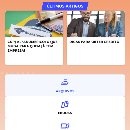
ÚLTIMOS ARTIGOS
PJ ALFANUMÉRICO: O QUE
DICAS PARA OBTER CRÉDITO
FAÇA A
DA PARA QUEM JÁ TEM
SUSTEN
PRESA?
INOVA
ARQUIVOS
EBOOKS