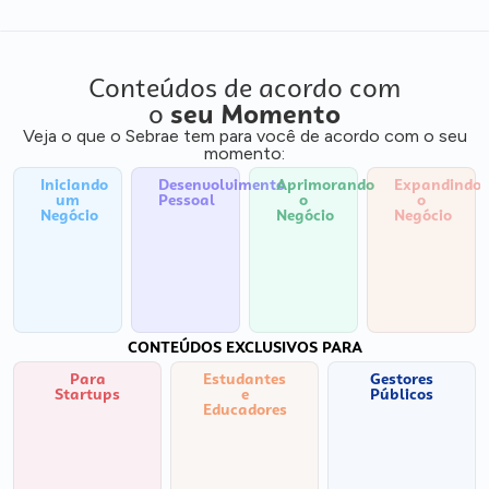
Conteúdos de acordo com
o
seu Momento
Veja o que o Sebrae tem para você de acordo com o seu
momento:
Iniciando
Desenvolvimento
Aprimorando
Expandindo
um
Pessoal
o
o
Negócio
Negócio
Negócio
CONTEÚDOS EXCLUSIVOS PARA
Para
Estudantes
Gestores
Startups
e
Públicos
Educadores