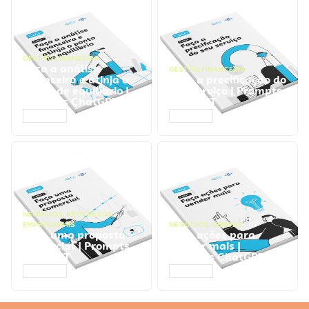
GESTÃO FINANCEIRA
Faça a análise
GESTÃO FINANCEIRA
financeira e atinja o
Faça a precificação do
ponto de equilíbrio |
seu serviço | Prompts
Prompts ChatGPT
ChatGPT
ACESSAR
ACESSAR
NEGÓCIOS
,
PROCESSOS
EMPRESARIAIS
NEGÓCIOS
,
VENDAS
Faça uma proposta
Faça ações para
comercial | Prompts
vender mais |
ChatGPT
Prompts ChatGPT
ACESSAR
ACESSAR