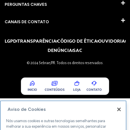
PERGUNTAS CHAVES​
CANAIS DE CONTATO
LGPD
TRANSPARÊNCIA
CÓDIGO DE ÉTICA
OUVIDORIA
DENÚNCIA
SAC
© 2024 Sebrae/PR. Todos os direitos reservados.
INICIO
CONTEÚDOS
LOJA
CONTATO
Aviso de Cookies
Nós usamos cookies e outras tecnologias semelhantes para
melhorar a sua experiência em nossos serviços, personalizar