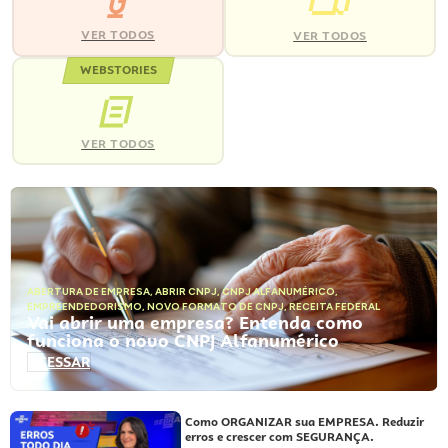
VER TODOS
VER TODOS
WEBSTORIES
VER TODOS
ABERTURA DE EMPRESA
,
ABRIR CNPJ
,
CNPJ ALFANUMÉRICO
,
EMPREENDEDORISMO
,
NOVO FORMATO DE CNPJ
,
RECEITA FEDERAL
Vai abrir uma empresa? Entenda como
funciona o novo CNPJ Alfanumérico
ACESSAR
Como ORGANIZAR sua EMPRESA. Reduzir
erros e crescer com SEGURANÇA.