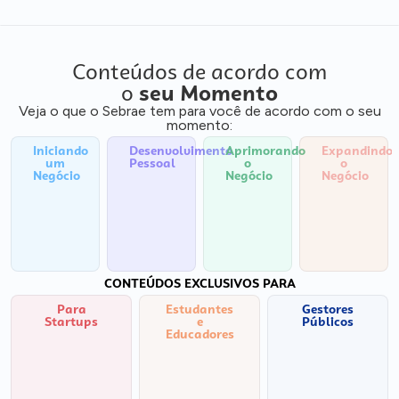
Conteúdos de acordo com
o
seu Momento
Veja o que o Sebrae tem para você de acordo com o seu
momento:
Iniciando
Desenvolvimento
Aprimorando
Expandindo
um
Pessoal
o
o
Negócio
Negócio
Negócio
CONTEÚDOS EXCLUSIVOS PARA
Para
Estudantes
Gestores
Startups
e
Públicos
Educadores