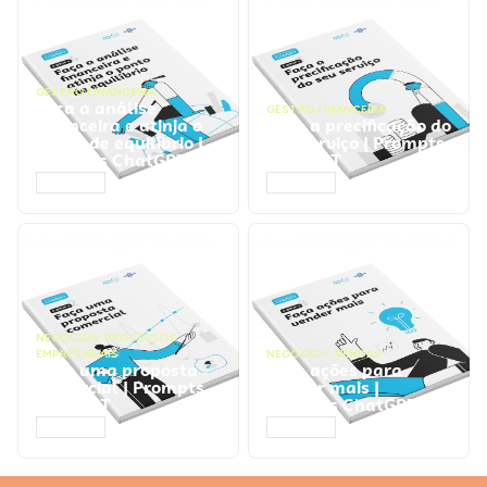
GESTÃO FINANCEIRA
Faça a análise
GESTÃO FINANCEIRA
financeira e atinja o
Faça a precificação do
ponto de equilíbrio |
seu serviço | Prompts
Prompts ChatGPT
ChatGPT
ACESSAR
ACESSAR
NEGÓCIOS
,
PROCESSOS
EMPRESARIAIS
NEGÓCIOS
,
VENDAS
Faça uma proposta
Faça ações para
comercial | Prompts
vender mais |
ChatGPT
Prompts ChatGPT
ACESSAR
ACESSAR