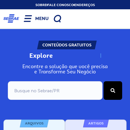
SOBRE
FALE CONOSCO
ENDEREÇOS
MENU
CONTEÚDOS GRATUITOS
Explore
N
o
s
s
o
s
A
Encontre a solução que você precisa
e Transforme Seu Negócio
ARQUIVOS
ARTIGOS