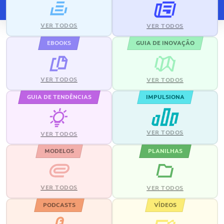
VER TODOS
VER TODOS
EBOOKS
GUIA DE INOVAÇÃO
VER TODOS
VER TODOS
GUIA DE TENDÊNCIAS
IMPULSIONA
VER TODOS
VER TODOS
MODELOS
PLANILHAS
VER TODOS
VER TODOS
PODCASTS
VÍDEOS