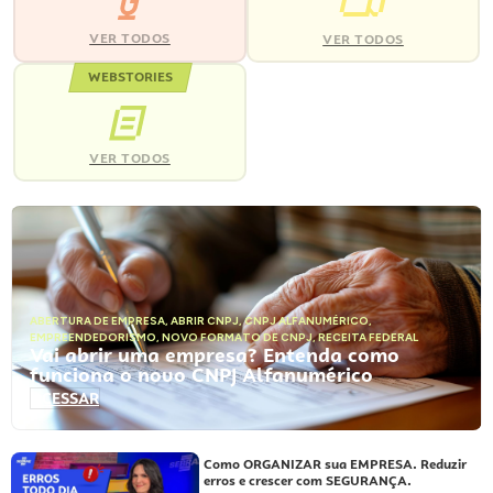
VER TODOS
VER TODOS
WEBSTORIES
VER TODOS
ABERTURA DE EMPRESA
,
ABRIR CNPJ
,
CNPJ ALFANUMÉRICO
,
EMPREENDEDORISMO
,
NOVO FORMATO DE CNPJ
,
RECEITA FEDERAL
Vai abrir uma empresa? Entenda como
funciona o novo CNPJ Alfanumérico
ACESSAR
Como ORGANIZAR sua EMPRESA. Reduzir
erros e crescer com SEGURANÇA.