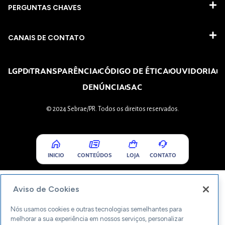
PERGUNTAS CHAVES​
CANAIS DE CONTATO
LGPD
TRANSPARÊNCIA
CÓDIGO DE ÉTICA
OUVIDORIA
DENÚNCIA
SAC
© 2024 Sebrae/PR. Todos os direitos reservados.
INICIO
CONTEÚDOS
LOJA
CONTATO
Aviso de Cookies
Nós usamos cookies e outras tecnologias semelhantes para
melhorar a sua experiência em nossos serviços, personalizar