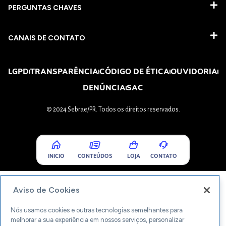
PERGUNTAS CHAVES​
CANAIS DE CONTATO
LGPD
TRANSPARÊNCIA
CÓDIGO DE ÉTICA
OUVIDORIA
DENÚNCIA
SAC
© 2024 Sebrae/PR. Todos os direitos reservados.
INICIO
CONTEÚDOS
LOJA
CONTATO
Aviso de Cookies
Nós usamos cookies e outras tecnologias semelhantes para
melhorar a sua experiência em nossos serviços, personalizar