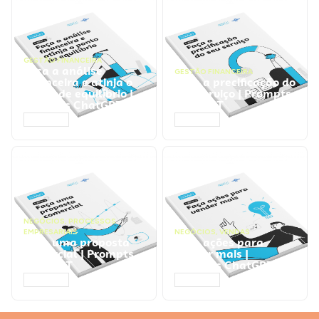
GESTÃO FINANCEIRA
Faça a análise
GESTÃO FINANCEIRA
financeira e atinja o
Faça a precificação do
ponto de equilíbrio |
seu serviço | Prompts
Prompts ChatGPT
ChatGPT
ACESSAR
ACESSAR
NEGÓCIOS
,
PROCESSOS
EMPRESARIAIS
NEGÓCIOS
,
VENDAS
Faça uma proposta
Faça ações para
comercial | Prompts
vender mais |
ChatGPT
Prompts ChatGPT
ACESSAR
ACESSAR