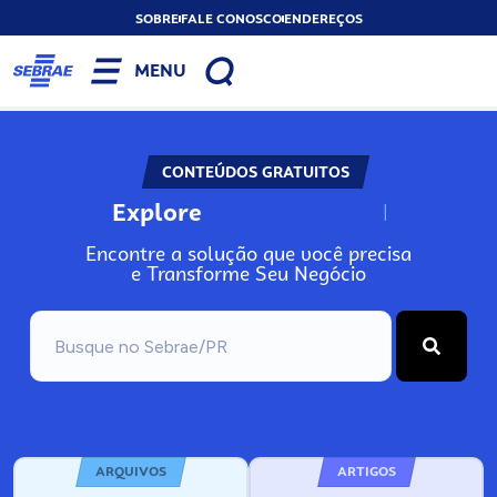
SOBRE
FALE CONOSCO
ENDEREÇOS
MENU
CONTEÚDOS GRATUITOS
Explore
N
o
s
s
o
s
A
Encontre a solução que você precisa
e Transforme Seu Negócio
ARQUIVOS
ARTIGOS