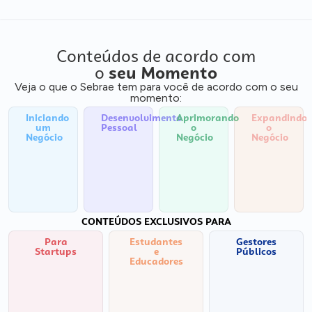
Conteúdos de acordo com
o
seu Momento
Veja o que o Sebrae tem para você de acordo com o seu
momento:
Iniciando
Desenvolvimento
Aprimorando
Expandindo
um
Pessoal
o
o
Negócio
Negócio
Negócio
CONTEÚDOS EXCLUSIVOS PARA
Para
Estudantes
Gestores
Startups
e
Públicos
Educadores