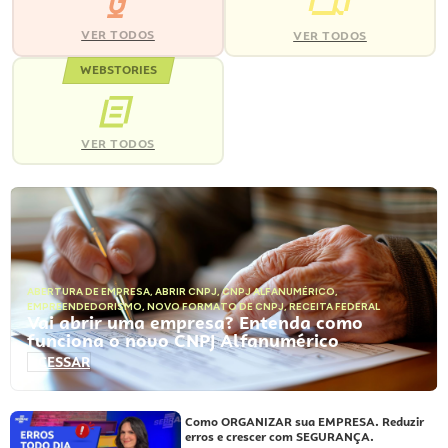
VER TODOS
VER TODOS
WEBSTORIES
VER TODOS
ABERTURA DE EMPRESA
,
ABRIR CNPJ
,
CNPJ ALFANUMÉRICO
,
EMPREENDEDORISMO
,
NOVO FORMATO DE CNPJ
,
RECEITA FEDERAL
Vai abrir uma empresa? Entenda como
funciona o novo CNPJ Alfanumérico
ACESSAR
Como ORGANIZAR sua EMPRESA. Reduzir
erros e crescer com SEGURANÇA.