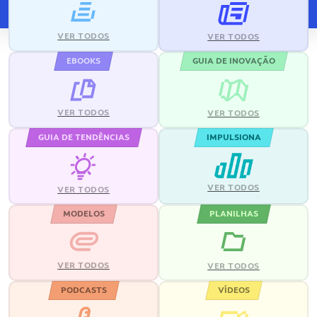
VER TODOS
VER TODOS
EBOOKS
GUIA DE INOVAÇÃO
VER TODOS
VER TODOS
GUIA DE TENDÊNCIAS
IMPULSIONA
VER TODOS
VER TODOS
MODELOS
PLANILHAS
VER TODOS
VER TODOS
PODCASTS
VÍDEOS