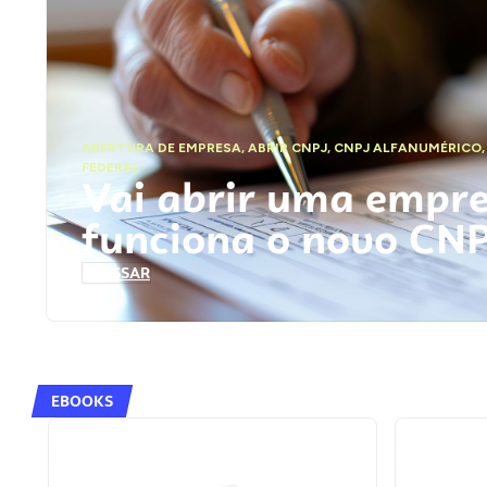
ABERTURA DE EMPRESA
,
ABRIR CNPJ
,
CNPJ ALFANUMÉRICO
FEDERAL
Vai abrir uma empr
funciona o novo CN
ACESSAR
EBOOKS