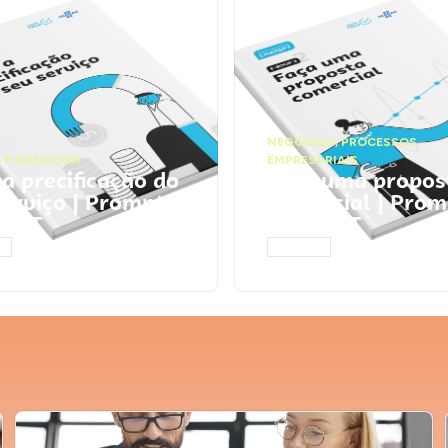
NEGÓCIOS
,
PROCESSOS
 FINANCEIRA
EMPRESARIAIS
 a precificação do
Faça uma propos
serviço | Prompts
comercial | Prom
tGPT
ChatGPT
AR
ACESSAR