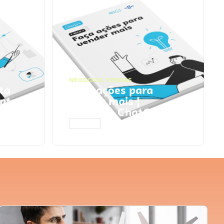
NEGÓCIOS
,
VENDAS
ta
Faça ações para
pts
vender mais |
Prompts ChatGPT
ACESSAR