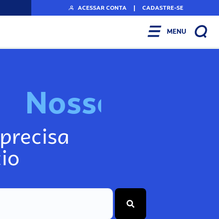
ACESSAR CONTA
|
CADASTRE-SE
MENU
N
o
s
s
o
s
I
n
f
o
g
precisa
io