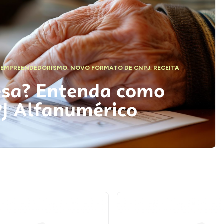
,
EMPREENDEDORISMO
,
NOVO FORMATO DE CNPJ
,
RECEITA
esa? Entenda como
PJ Alfanumérico