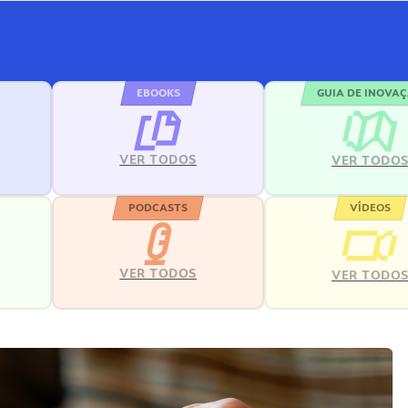
EBOOKS
GUIA DE INOVA
VER TODOS
VER TODO
PODCASTS
VÍDEOS
VER TODOS
VER TODO