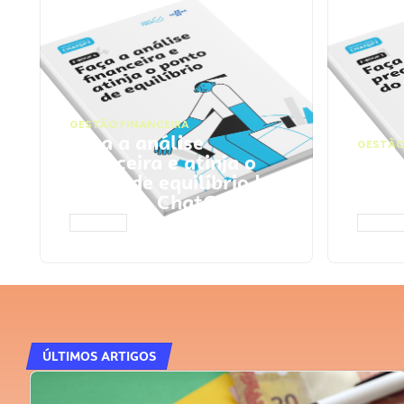
GESTÃO FINANCEIRA
Faça a análise
GESTÃO
financeira e atinja o
Faça
ponto de equilíbrio |
seu 
Prompts ChatGPT
Cha
ACESSAR
ACESS
ÚLTIMOS ARTIGOS