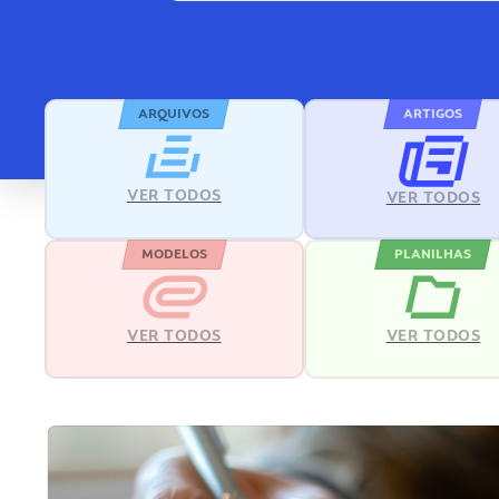
ARQUIVOS
ARTIGOS
VER TODOS
VER TODOS
MODELOS
PLANILHAS
VER TODOS
VER TODOS