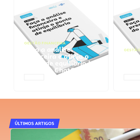
GESTÃO FINANCEIRA
Faça a análise
GESTÃO
financeira e atinja o
Faça
ponto de equilíbrio |
seu 
Prompts ChatGPT
Cha
ACESSAR
ACESS
ÚLTIMOS ARTIGOS