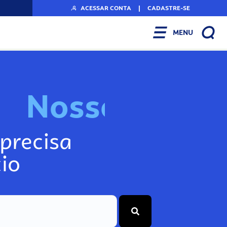
ACESSAR CONTA
|
CADASTRE-SE
MENU
N
o
s
s
o
s
A
r
precisa
io