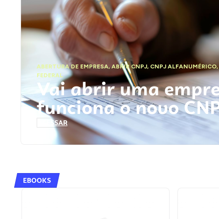
ABERTURA DE EMPRESA
,
ABRIR CNPJ
,
CNPJ ALFANUMÉRICO
FEDERAL
Vai abrir uma empr
funciona o novo CN
ACESSAR
EBOOKS