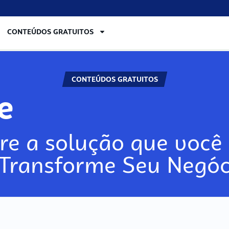
CONTEÚDOS GRATUITOS
CONTEÚDOS GRATUITOS
lore
re a solução que você 
 Transforme Seu Negóc