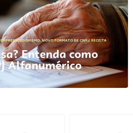
,
EMPREENDEDORISMO
,
NOVO FORMATO DE CNPJ
,
RECEITA
esa? Entenda como
PJ Alfanumérico