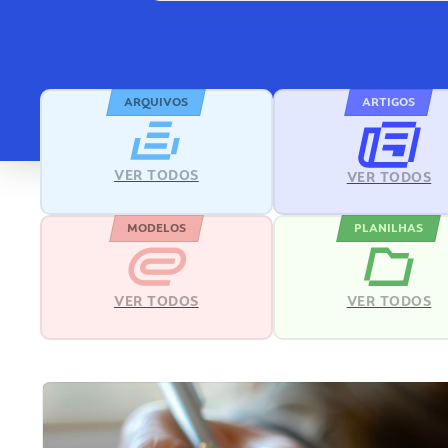
ARQUIVOS
ARTIGOS
VER TODOS
VER TODOS
MODELOS
PLANILHAS
VER TODOS
VER TODOS