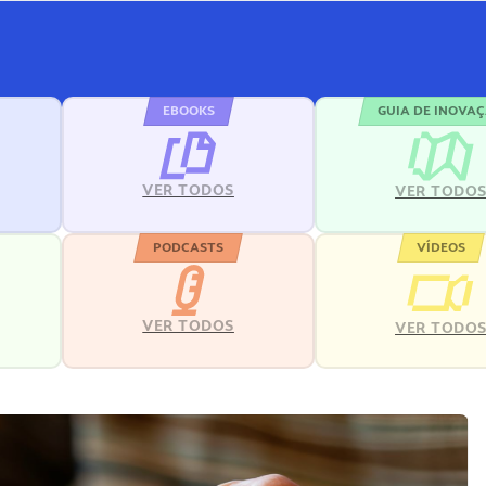
EBOOKS
GUIA DE INOVA
VER TODOS
VER TODO
PODCASTS
VÍDEOS
VER TODOS
VER TODO