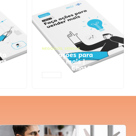
NEGÓCIOS
,
VENDAS
ta
Faça ações para
pts
vender mais |
Prompts ChatGPT
ACESSAR