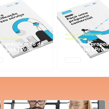
NEGÓCIOS
,
PROCESSOS
 FINANCEIRA
EMPRESARIAIS
 a precificação do
Faça uma propos
serviço | Prompts
comercial | Prom
tGPT
ChatGPT
AR
ACESSAR