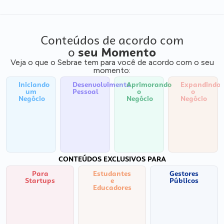
Conteúdos de acordo com
o
seu Momento
Veja o que o Sebrae tem para você de acordo com o seu
momento:
Iniciando
Desenvolvimento
Aprimorando
Expandindo
um
Pessoal
o
o
Negócio
Negócio
Negócio
CONTEÚDOS EXCLUSIVOS PARA
Para
Estudantes
Gestores
Startups
e
Públicos
Educadores