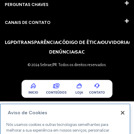
PERGUNTAS CHAVES​
CANAIS DE CONTATO
LGPD
TRANSPARÊNCIA
CÓDIGO DE ÉTICA
OUVIDORIA
DENÚNCIA
SAC
© 2024 Sebrae/PR. Todos os direitos reservados.
INICIO
CONTEÚDOS
LOJA
CONTATO
Aviso de Cookies
Nós usamos cookies e outras tecnologias semelhantes para
melhorar a sua experiência em nossos serviços, personalizar