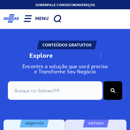
SOBRE
FALE CONOSCO
ENDEREÇOS
MENU
CONTEÚDOS GRATUITOS
Explore
N
o
s
s
o
s
A
r
Encontre a solução que você precisa
e Transforme Seu Negócio
ARQUIVOS
ARTIGOS