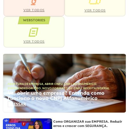
VER TODOS
VER TODOS
WEBSTORIES
VER TODOS
ABERTURA DE EMPRESA
,
ABRIR CNPJ
,
CNPJ ALFANUMÉRICO
,
EMPREENDEDORISMO
,
NOVO FORMATO DE CNPJ
,
RECEITA FEDERAL
Vai abrir uma empresa? Entenda como
funciona o novo CNPJ Alfanumérico
ACESSAR
Como ORGANIZAR sua EMPRESA. Reduzir
erros e crescer com SEGURANÇA.