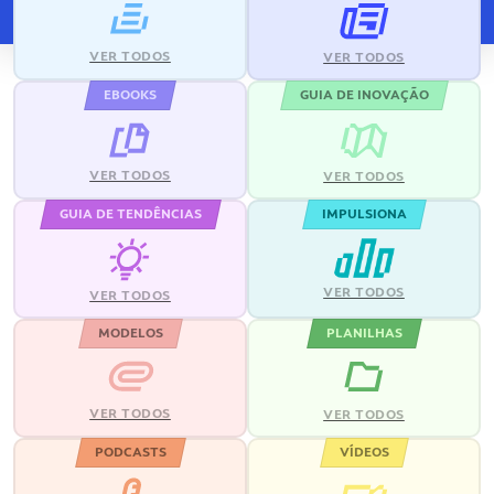
VER TODOS
VER TODOS
EBOOKS
GUIA DE INOVAÇÃO
VER TODOS
VER TODOS
GUIA DE TENDÊNCIAS
IMPULSIONA
VER TODOS
VER TODOS
MODELOS
PLANILHAS
VER TODOS
VER TODOS
PODCASTS
VÍDEOS