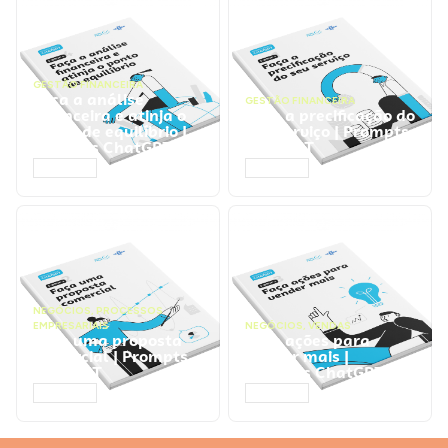
GESTÃO FINANCEIRA
Faça a análise
GESTÃO FINANCEIRA
financeira e atinja o
Faça a precificação do
ponto de equilíbrio |
seu serviço | Prompts
Prompts ChatGPT
ChatGPT
ACESSAR
ACESSAR
NEGÓCIOS
,
PROCESSOS
EMPRESARIAIS
NEGÓCIOS
,
VENDAS
Faça uma proposta
Faça ações para
comercial | Prompts
vender mais |
ChatGPT
Prompts ChatGPT
ACESSAR
ACESSAR