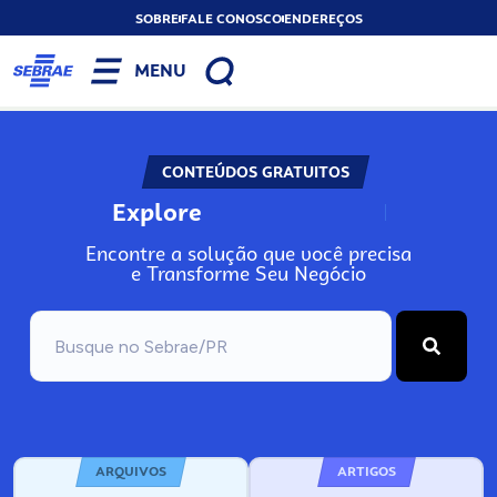
SOBRE
FALE CONOSCO
ENDEREÇOS
MENU
CONTEÚDOS GRATUITOS
Explore
N
o
s
s
o
s
A
Encontre a solução que você precisa
e Transforme Seu Negócio
ARQUIVOS
ARTIGOS