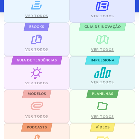
VER TODOS
VER TODOS
EBOOKS
GUIA DE INOVAÇÃO
VER TODOS
VER TODOS
GUIA DE TENDÊNCIAS
IMPULSIONA
VER TODOS
VER TODOS
MODELOS
PLANILHAS
VER TODOS
VER TODOS
PODCASTS
VÍDEOS