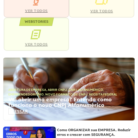
VER TODOS
VER TODOS
WEBSTORIES
VER TODOS
ABERTURA DE EMPRESA
,
ABRIR CNPJ
,
CNPJ ALFANUMÉRICO
,
EMPREENDEDORISMO
,
NOVO FORMATO DE CNPJ
,
RECEITA FEDERAL
Vai abrir uma empresa? Entenda como
funciona o novo CNPJ Alfanumérico
ACESSAR
Como ORGANIZAR sua EMPRESA. Reduzir
erros e crescer com SEGURANÇA.