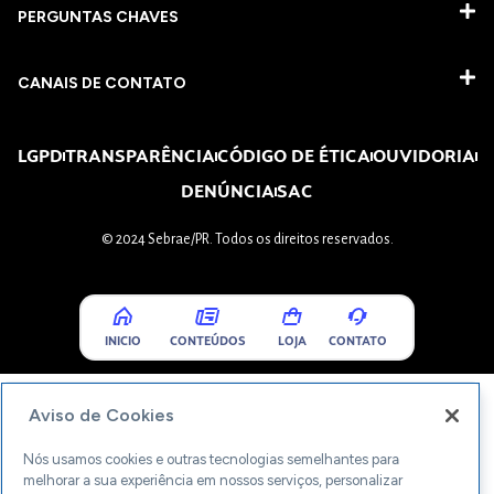
PERGUNTAS CHAVES​
CANAIS DE CONTATO
LGPD
TRANSPARÊNCIA
CÓDIGO DE ÉTICA
OUVIDORIA
DENÚNCIA
SAC
© 2024 Sebrae/PR. Todos os direitos reservados.
INICIO
CONTEÚDOS
LOJA
CONTATO
Aviso de Cookies
Nós usamos cookies e outras tecnologias semelhantes para
melhorar a sua experiência em nossos serviços, personalizar