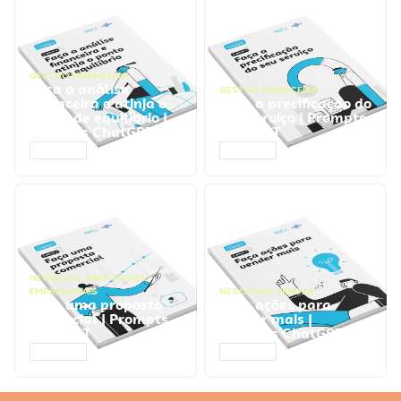
GESTÃO FINANCEIRA
Faça a análise
GESTÃO FINANCEIRA
financeira e atinja o
Faça a precificação do
ponto de equilíbrio |
seu serviço | Prompts
Prompts ChatGPT
ChatGPT
ACESSAR
ACESSAR
NEGÓCIOS
,
PROCESSOS
EMPRESARIAIS
NEGÓCIOS
,
VENDAS
Faça uma proposta
Faça ações para
comercial | Prompts
vender mais |
ChatGPT
Prompts ChatGPT
ACESSAR
ACESSAR