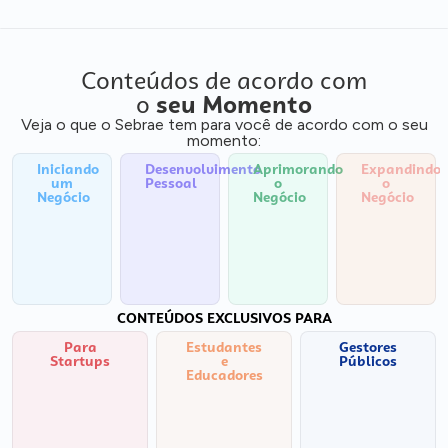
Conteúdos de acordo com
o
seu Momento
Veja o que o Sebrae tem para você de acordo com o seu
momento:
Iniciando
Desenvolvimento
Aprimorando
Expandindo
um
Pessoal
o
o
Negócio
Negócio
Negócio
CONTEÚDOS EXCLUSIVOS PARA
Para
Estudantes
Gestores
Startups
e
Públicos
Educadores