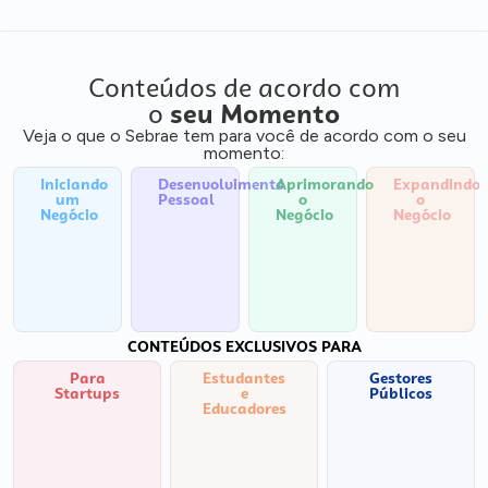
Conteúdos de acordo com
o
seu Momento
Veja o que o Sebrae tem para você de acordo com o seu
momento:
Iniciando
Desenvolvimento
Aprimorando
Expandindo
um
Pessoal
o
o
Negócio
Negócio
Negócio
CONTEÚDOS EXCLUSIVOS PARA
Para
Estudantes
Gestores
Startups
e
Públicos
Educadores