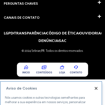
PERGUNTAS CHAVES​
CANAIS DE CONTATO
LGPD
TRANSPARÊNCIA
CÓDIGO DE ÉTICA
OUVIDORIA
DENÚNCIA
SAC
© 2024 Sebrae/PR. Todos os direitos reservados.
INICIO
CONTEÚDOS
LOJA
CONTATO
Aviso de Cookies
Nós usamos cookies e outras tecnologias semelhantes para
melhorar a sua experiência em nossos serviços, personalizar