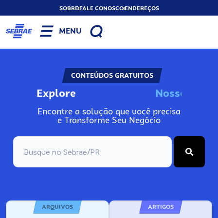
SOBRE
FALE CONOSCO
ENDEREÇOS
MENU
CONTEÚDOS GRATUITOS
Explore
N
o
s
s
o
s
I
n
f
Encontre a solução que você precisa
e Transforme Seu Negócio
ARQUIVOS
ARTIGOS