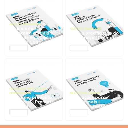
GESTÃO FINANCEIRA
Faça a análise
GESTÃO FINANCEIRA
financeira e atinja o
Faça a precificação do
ponto de equilíbrio |
seu serviço | Prompts
Prompts ChatGPT
ChatGPT
ACESSAR
ACESSAR
NEGÓCIOS
,
PROCESSOS
EMPRESARIAIS
NEGÓCIOS
,
VENDAS
Faça uma proposta
Faça ações para
comercial | Prompts
vender mais |
ChatGPT
Prompts ChatGPT
ACESSAR
ACESSAR