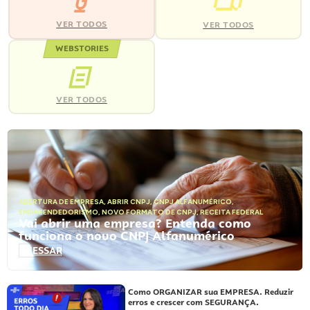
VER TODOS
VER TODOS
WEBSTORIES
VER TODOS
ABERTURA DE EMPRESA
,
ABRIR CNPJ
,
CNPJ ALFANUMÉRICO
,
EMPREENDEDORISMO
,
NOVO FORMATO DE CNPJ
,
RECEITA FEDERAL
Vai abrir uma empresa? Entenda como
funciona o novo CNPJ Alfanumérico
ACESSAR
Como ORGANIZAR sua EMPRESA. Reduzir
erros e crescer com SEGURANÇA.