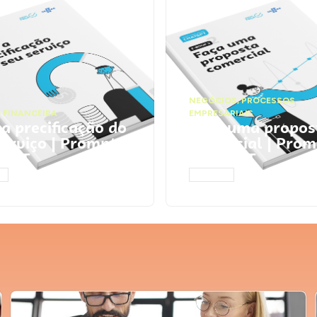
NEGÓCIOS
,
PROCESSOS
 FINANCEIRA
EMPRESARIAIS
 a precificação do
Faça uma propos
serviço | Prompts
comercial | Prom
tGPT
ChatGPT
AR
ACESSAR