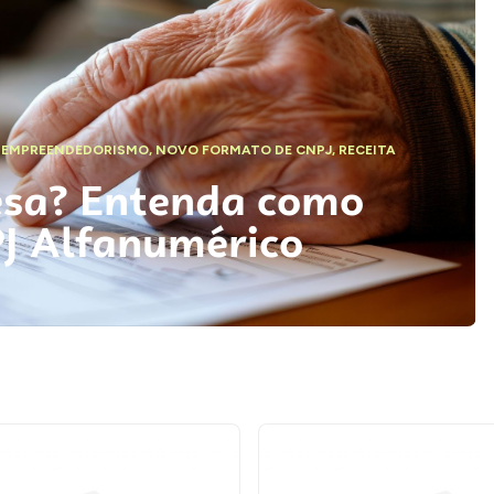
,
EMPREENDEDORISMO
,
NOVO FORMATO DE CNPJ
,
RECEITA
esa? Entenda como
PJ Alfanumérico