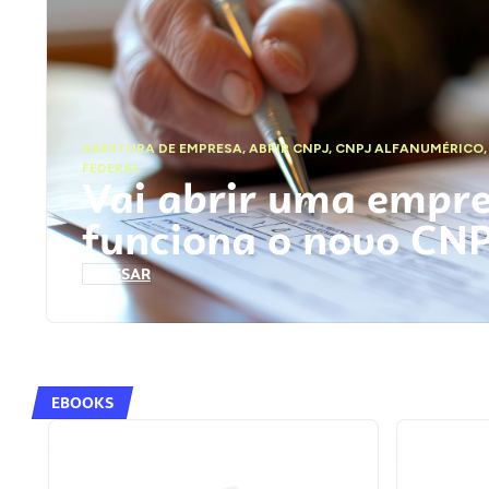
ABERTURA DE EMPRESA
,
ABRIR CNPJ
,
CNPJ ALFANUMÉRICO
FEDERAL
Vai abrir uma empr
funciona o novo CN
ACESSAR
EBOOKS