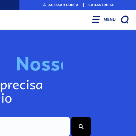
ACESSAR CONTA
|
CADASTRE-SE
MENU
N
o
s
s
o
s
I
n
f
o
g
precisa
io