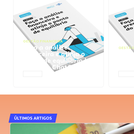
GESTÃO FINANCEIRA
Faça a análise
GESTÃO
financeira e atinja o
Faça
ponto de equilíbrio |
seu 
Prompts ChatGPT
Cha
ACESSAR
ACESS
ÚLTIMOS ARTIGOS