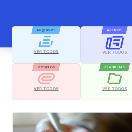
ARQUIVOS
ARTIGOS
VER TODOS
VER TODOS
MODELOS
PLANILHAS
VER TODOS
VER TODOS