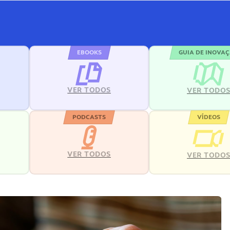
EBOOKS
GUIA DE INOVA
VER TODOS
VER TODO
PODCASTS
VÍDEOS
VER TODOS
VER TODO