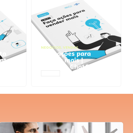
NEGÓCIOS
,
VENDAS
ta
Faça ações para
pts
vender mais |
Prompts ChatGPT
ACESSAR