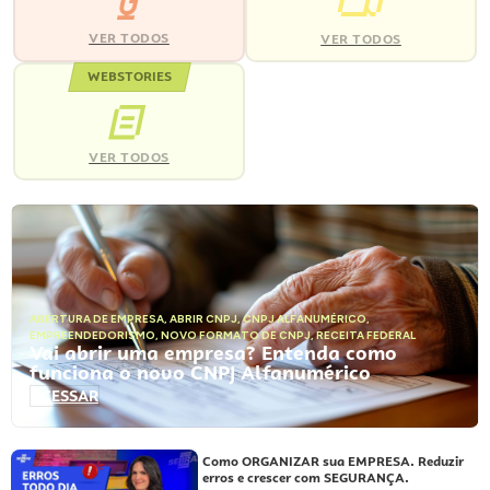
VER TODOS
VER TODOS
WEBSTORIES
VER TODOS
ABERTURA DE EMPRESA
,
ABRIR CNPJ
,
CNPJ ALFANUMÉRICO
,
EMPREENDEDORISMO
,
NOVO FORMATO DE CNPJ
,
RECEITA FEDERAL
Vai abrir uma empresa? Entenda como
funciona o novo CNPJ Alfanumérico
ACESSAR
Como ORGANIZAR sua EMPRESA. Reduzir
erros e crescer com SEGURANÇA.