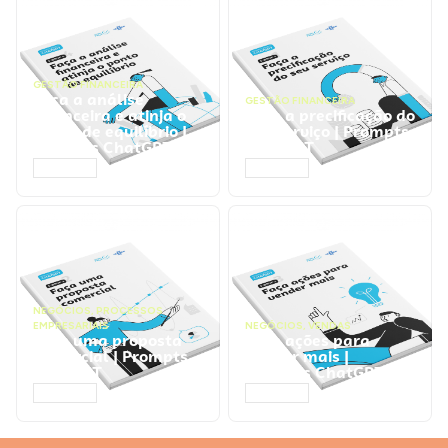
GESTÃO FINANCEIRA
Faça a análise
GESTÃO FINANCEIRA
financeira e atinja o
Faça a precificação do
ponto de equilíbrio |
seu serviço | Prompts
Prompts ChatGPT
ChatGPT
ACESSAR
ACESSAR
NEGÓCIOS
,
PROCESSOS
EMPRESARIAIS
NEGÓCIOS
,
VENDAS
Faça uma proposta
Faça ações para
comercial | Prompts
vender mais |
ChatGPT
Prompts ChatGPT
ACESSAR
ACESSAR