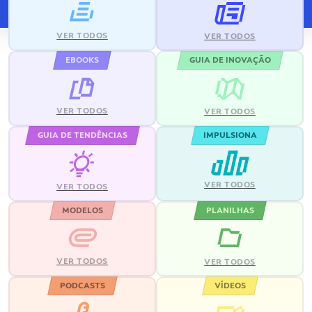
VER TODOS
VER TODOS
EBOOKS
GUIA DE INOVAÇÃO
VER TODOS
VER TODOS
GUIA DE TENDÊNCIAS
IMPULSIONA
VER TODOS
VER TODOS
MODELOS
PLANILHAS
VER TODOS
VER TODOS
PODCASTS
VÍDEOS