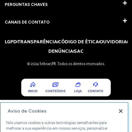
PERGUNTAS CHAVES​
CANAIS DE CONTATO
LGPD
TRANSPARÊNCIA
CÓDIGO DE ÉTICA
OUVIDORIA
DENÚNCIA
SAC
© 2024 Sebrae/PR. Todos os direitos reservados.
INICIO
CONTEÚDOS
LOJA
CONTATO
Aviso de Cookies
Nós usamos cookies e outras tecnologias semelhantes para
melhorar a sua experiência em nossos serviços, personalizar