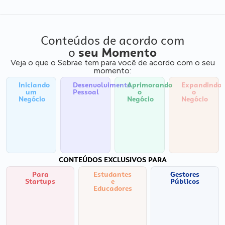
Conteúdos de acordo com
o
seu Momento
Veja o que o Sebrae tem para você de acordo com o seu
momento:
Iniciando
Desenvolvimento
Aprimorando
Expandindo
um
Pessoal
o
o
Negócio
Negócio
Negócio
CONTEÚDOS EXCLUSIVOS PARA
Para
Estudantes
Gestores
Startups
e
Públicos
Educadores