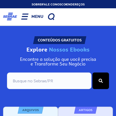
SOBRE
FALE CONOSCO
ENDEREÇOS
MENU
CONTEÚDOS GRATUITOS
Explore
k
s
N
o
s
s
r
o
s
A
o
o
E
Encontre a solução que você precisa
e Transforme Seu Negócio
ARQUIVOS
ARTIGOS