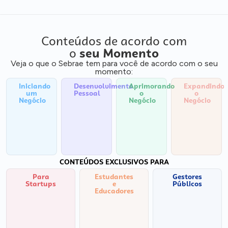
Conteúdos de acordo com
o
seu Momento
Veja o que o Sebrae tem para você de acordo com o seu
momento:
Iniciando
Desenvolvimento
Aprimorando
Expandindo
um
Pessoal
o
o
Negócio
Negócio
Negócio
CONTEÚDOS EXCLUSIVOS PARA
Para
Estudantes
Gestores
Startups
e
Públicos
Educadores