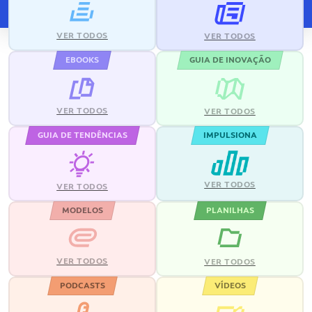
VER TODOS
VER TODOS
EBOOKS
GUIA DE INOVAÇÃO
VER TODOS
VER TODOS
GUIA DE TENDÊNCIAS
IMPULSIONA
VER TODOS
VER TODOS
MODELOS
PLANILHAS
VER TODOS
VER TODOS
PODCASTS
VÍDEOS