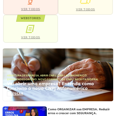
VER TODOS
VER TODOS
WEBSTORIES
VER TODOS
ABERTURA DE EMPRESA
,
ABRIR CNPJ
,
CNPJ ALFANUMÉRICO
,
EMPREENDEDORISMO
,
NOVO FORMATO DE CNPJ
,
RECEITA FEDERAL
Vai abrir uma empresa? Entenda como
funciona o novo CNPJ Alfanumérico
ACESSAR
Como ORGANIZAR sua EMPRESA. Reduzir
erros e crescer com SEGURANÇA.