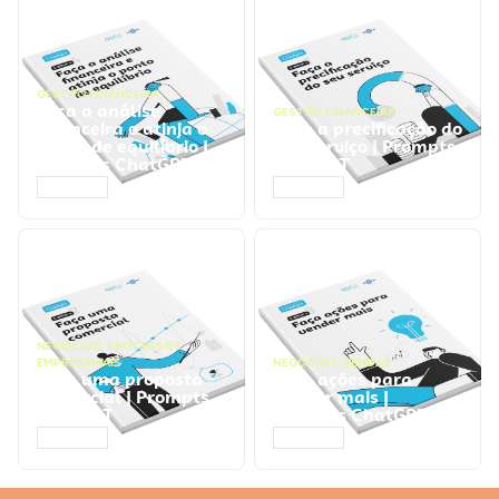
GESTÃO FINANCEIRA
Faça a análise
GESTÃO FINANCEIRA
financeira e atinja o
Faça a precificação do
ponto de equilíbrio |
seu serviço | Prompts
Prompts ChatGPT
ChatGPT
ACESSAR
ACESSAR
NEGÓCIOS
,
PROCESSOS
EMPRESARIAIS
NEGÓCIOS
,
VENDAS
Faça uma proposta
Faça ações para
comercial | Prompts
vender mais |
ChatGPT
Prompts ChatGPT
ACESSAR
ACESSAR