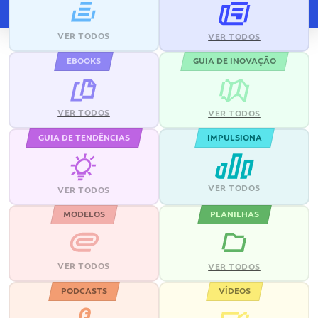
VER TODOS
VER TODOS
EBOOKS
GUIA DE INOVAÇÃO
VER TODOS
VER TODOS
GUIA DE TENDÊNCIAS
IMPULSIONA
VER TODOS
VER TODOS
MODELOS
PLANILHAS
VER TODOS
VER TODOS
PODCASTS
VÍDEOS