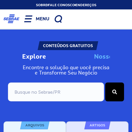
SOBRE
FALE CONOSCO
ENDEREÇOS
MENU
CONTEÚDOS GRATUITOS
Explore
N
o
s
s
o
s
I
n
f
Encontre a solução que você precisa
e Transforme Seu Negócio
ARQUIVOS
ARTIGOS