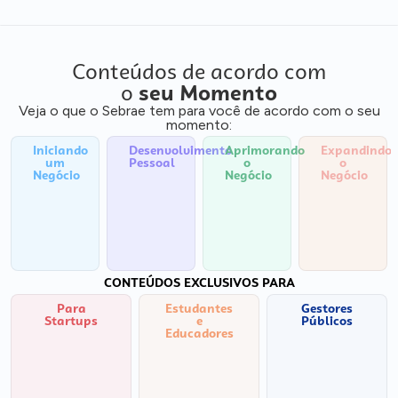
Conteúdos de acordo com
o
seu Momento
Veja o que o Sebrae tem para você de acordo com o seu
momento:
Iniciando
Desenvolvimento
Aprimorando
Expandindo
um
Pessoal
o
o
Negócio
Negócio
Negócio
CONTEÚDOS EXCLUSIVOS PARA
Para
Estudantes
Gestores
Startups
e
Públicos
Educadores