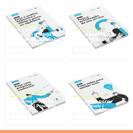
GESTÃO FINANCEIRA
Faça a análise
GESTÃO FINANCEIRA
financeira e atinja o
Faça a precificação do
ponto de equilíbrio |
seu serviço | Prompts
Prompts ChatGPT
ChatGPT
ACESSAR
ACESSAR
NEGÓCIOS
,
PROCESSOS
EMPRESARIAIS
NEGÓCIOS
,
VENDAS
Faça uma proposta
Faça ações para
comercial | Prompts
vender mais |
ChatGPT
Prompts ChatGPT
ACESSAR
ACESSAR