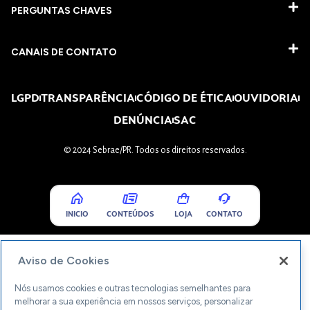
PERGUNTAS CHAVES​
CANAIS DE CONTATO
LGPD
TRANSPARÊNCIA
CÓDIGO DE ÉTICA
OUVIDORIA
DENÚNCIA
SAC
© 2024 Sebrae/PR. Todos os direitos reservados.
INICIO
CONTEÚDOS
LOJA
CONTATO
Aviso de Cookies
Nós usamos cookies e outras tecnologias semelhantes para
melhorar a sua experiência em nossos serviços, personalizar