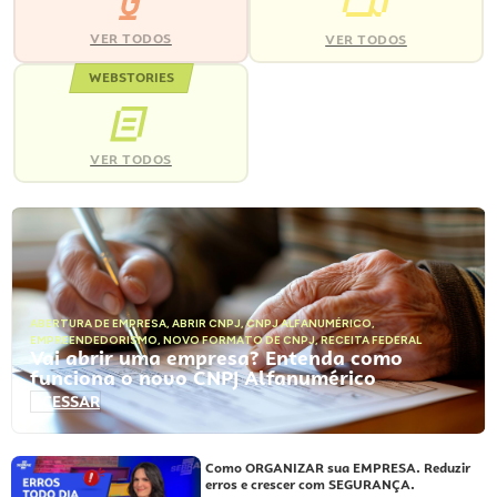
VER TODOS
VER TODOS
WEBSTORIES
VER TODOS
ABERTURA DE EMPRESA
,
ABRIR CNPJ
,
CNPJ ALFANUMÉRICO
,
EMPREENDEDORISMO
,
NOVO FORMATO DE CNPJ
,
RECEITA FEDERAL
Vai abrir uma empresa? Entenda como
funciona o novo CNPJ Alfanumérico
ACESSAR
Como ORGANIZAR sua EMPRESA. Reduzir
erros e crescer com SEGURANÇA.