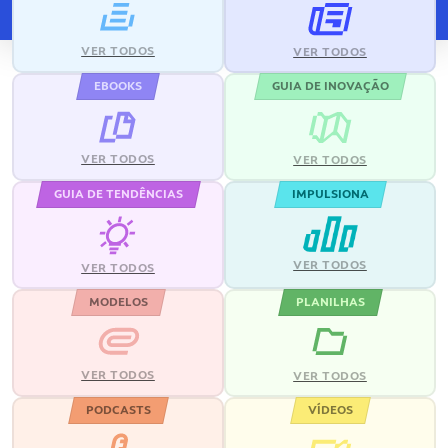
VER TODOS
VER TODOS
EBOOKS
GUIA DE INOVAÇÃO
VER TODOS
VER TODOS
GUIA DE TENDÊNCIAS
IMPULSIONA
VER TODOS
VER TODOS
MODELOS
PLANILHAS
VER TODOS
VER TODOS
PODCASTS
VÍDEOS