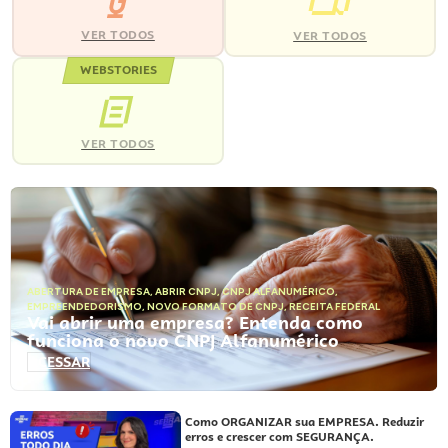
VER TODOS
VER TODOS
WEBSTORIES
VER TODOS
ABERTURA DE EMPRESA
,
ABRIR CNPJ
,
CNPJ ALFANUMÉRICO
,
EMPREENDEDORISMO
,
NOVO FORMATO DE CNPJ
,
RECEITA FEDERAL
Vai abrir uma empresa? Entenda como
funciona o novo CNPJ Alfanumérico
ACESSAR
Como ORGANIZAR sua EMPRESA. Reduzir
erros e crescer com SEGURANÇA.