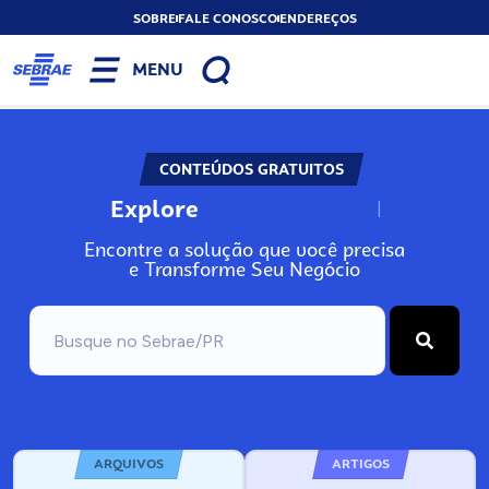
SOBRE
FALE CONOSCO
ENDEREÇOS
MENU
CONTEÚDOS GRATUITOS
Explore
N
o
s
s
o
s
A
Encontre a solução que você precisa
e Transforme Seu Negócio
ARQUIVOS
ARTIGOS