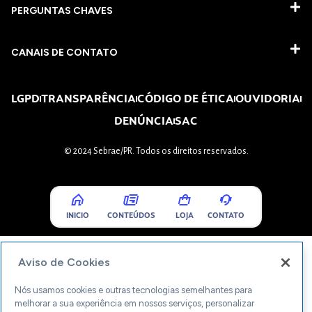
PERGUNTAS CHAVES​
CANAIS DE CONTATO
LGPD
TRANSPARÊNCIA
CÓDIGO DE ÉTICA
OUVIDORIA
DENÚNCIA
SAC
© 2024 Sebrae/PR. Todos os direitos reservados.
INICIO
CONTEÚDOS
LOJA
CONTATO
Aviso de Cookies
Nós usamos cookies e outras tecnologias semelhantes para
melhorar a sua experiência em nossos serviços, personalizar