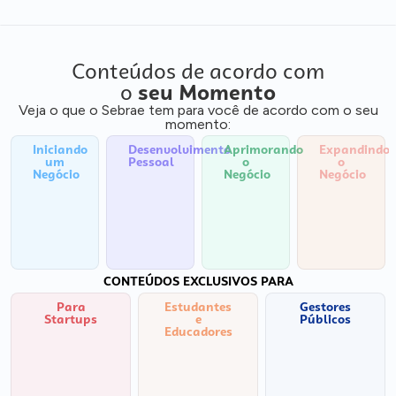
Conteúdos de acordo com
o
seu Momento
Veja o que o Sebrae tem para você de acordo com o seu
momento:
Iniciando
Desenvolvimento
Aprimorando
Expandindo
um
Pessoal
o
o
Negócio
Negócio
Negócio
CONTEÚDOS EXCLUSIVOS PARA
Para
Estudantes
Gestores
Startups
e
Públicos
Educadores