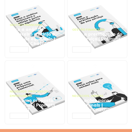
GESTÃO FINANCEIRA
Faça a análise
GESTÃO FINANCEIRA
financeira e atinja o
Faça a precificação do
ponto de equilíbrio |
seu serviço | Prompts
Prompts ChatGPT
ChatGPT
ACESSAR
ACESSAR
NEGÓCIOS
,
PROCESSOS
EMPRESARIAIS
NEGÓCIOS
,
VENDAS
Faça uma proposta
Faça ações para
comercial | Prompts
vender mais |
ChatGPT
Prompts ChatGPT
ACESSAR
ACESSAR