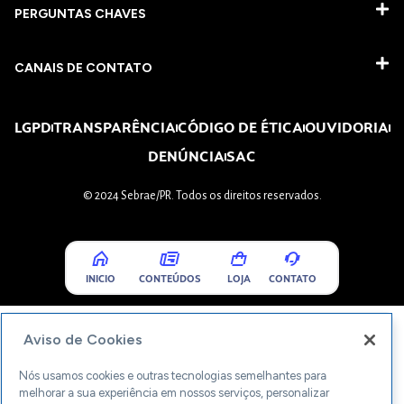
PERGUNTAS CHAVES​
CANAIS DE CONTATO
LGPD
TRANSPARÊNCIA
CÓDIGO DE ÉTICA
OUVIDORIA
DENÚNCIA
SAC
© 2024 Sebrae/PR. Todos os direitos reservados.
INICIO
CONTEÚDOS
LOJA
CONTATO
Aviso de Cookies
Nós usamos cookies e outras tecnologias semelhantes para
melhorar a sua experiência em nossos serviços, personalizar