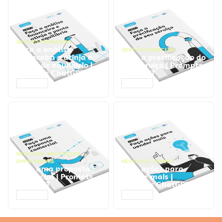
GESTÃO FINANCEIRA
Faça a análise
GESTÃO FINANCEIRA
financeira e atinja o
Faça a precificação do
ponto de equilíbrio |
seu serviço | Prompts
Prompts ChatGPT
ChatGPT
ACESSAR
ACESSAR
NEGÓCIOS
,
PROCESSOS
EMPRESARIAIS
NEGÓCIOS
,
VENDAS
Faça uma proposta
Faça ações para
comercial | Prompts
vender mais |
ChatGPT
Prompts ChatGPT
ACESSAR
ACESSAR