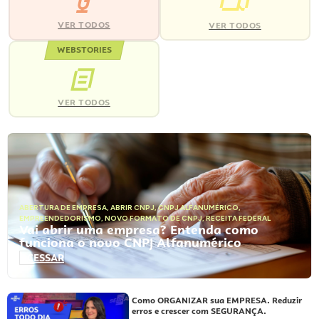
VER TODOS
VER TODOS
WEBSTORIES
VER TODOS
ABERTURA DE EMPRESA
,
ABRIR CNPJ
,
CNPJ ALFANUMÉRICO
,
EMPREENDEDORISMO
,
NOVO FORMATO DE CNPJ
,
RECEITA FEDERAL
Vai abrir uma empresa? Entenda como
funciona o novo CNPJ Alfanumérico
ACESSAR
Como ORGANIZAR sua EMPRESA. Reduzir
erros e crescer com SEGURANÇA.