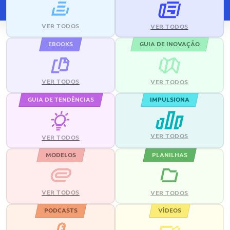
VER TODOS
VER TODOS
EBOOKS
GUIA DE INOVAÇÃO
VER TODOS
VER TODOS
GUIA DE TENDÊNCIAS
IMPULSIONA
VER TODOS
VER TODOS
MODELOS
PLANILHAS
VER TODOS
VER TODOS
PODCASTS
VÍDEOS