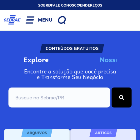
SOBRE
FALE CONOSCO
ENDEREÇOS
MENU
CONTEÚDOS GRATUITOS
Explore
N
o
s
s
o
s
I
n
f
Encontre a solução que você precisa
e Transforme Seu Negócio
ARQUIVOS
ARTIGOS