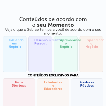
Conteúdos de acordo com
o
seu Momento
Veja o que o Sebrae tem para você de acordo com o seu
momento:
Iniciando
Desenvolvimento
Aprimorando
Expandindo
um
Pessoal
o
o
Negócio
Negócio
Negócio
CONTEÚDOS EXCLUSIVOS PARA
Para
Estudantes
Gestores
Startups
e
Públicos
Educadores