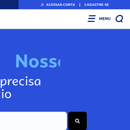
ACESSAR CONTA
|
CADASTRE-SE
MENU
N
o
s
s
o
s
I
n
f
o
g
precisa
io