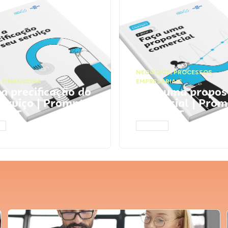
NEGÓCIOS
,
PROCESSOS
 FINANCEIRA
EMPRESARIAIS
 a precificação do
Faça uma propos
serviço | Prompts
comercial | Prom
tGPT
ChatGPT
AR
ACESSAR