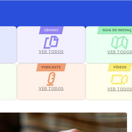
EBOOKS
GUIA DE INOVA
VER TODOS
VER TODO
PODCASTS
VÍDEOS
VER TODOS
VER TODO