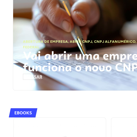
ABERTURA DE EMPRESA
,
ABRIR CNPJ
,
CNPJ ALFANUMÉRICO
FEDERAL
Vai abrir uma empr
funciona o novo CN
ACESSAR
EBOOKS