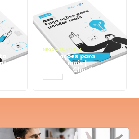
NEGÓCIOS
,
VENDAS
ta
Faça ações para
pts
vender mais |
Prompts ChatGPT
ACESSAR