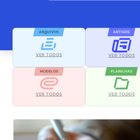
ARQUIVOS
ARTIGOS
VER TODOS
VER TODOS
MODELOS
PLANILHAS
VER TODOS
VER TODOS