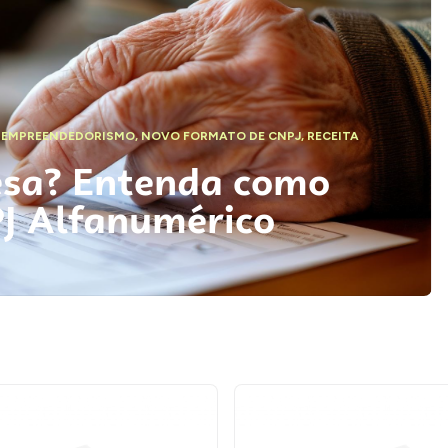
,
EMPREENDEDORISMO
,
NOVO FORMATO DE CNPJ
,
RECEITA
esa? Entenda como
PJ Alfanumérico