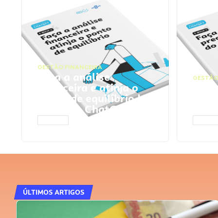
GESTÃO FINANCEIRA
Faça a análise
GESTÃO
financeira e atinja o
Faça
ponto de equilíbrio |
seu 
Prompts ChatGPT
Cha
ACESSAR
ACESS
ÚLTIMOS ARTIGOS