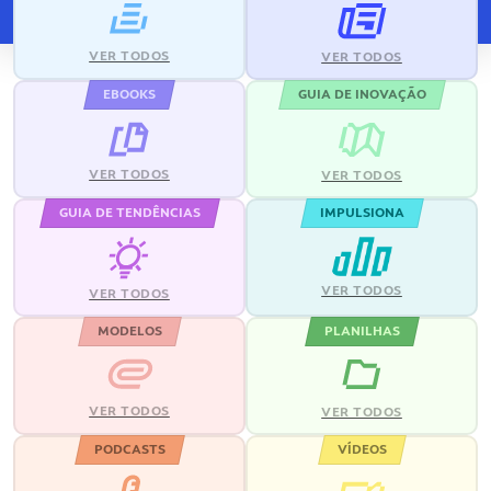
VER TODOS
VER TODOS
EBOOKS
GUIA DE INOVAÇÃO
VER TODOS
VER TODOS
GUIA DE TENDÊNCIAS
IMPULSIONA
VER TODOS
VER TODOS
MODELOS
PLANILHAS
VER TODOS
VER TODOS
PODCASTS
VÍDEOS