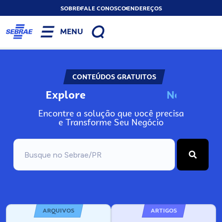
SOBRE
FALE CONOSCO
ENDEREÇOS
MENU
CONTEÚDOS GRATUITOS
Explore
N
o
s
s
o
s
A
Encontre a solução que você precisa
e Transforme Seu Negócio
ARQUIVOS
ARTIGOS