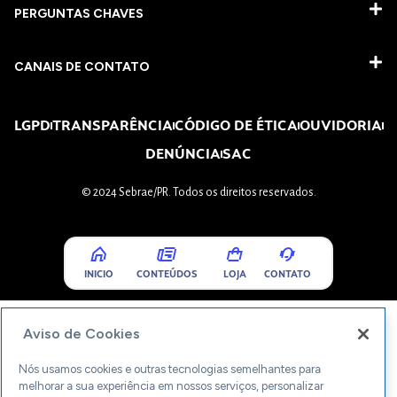
PERGUNTAS CHAVES​
CANAIS DE CONTATO
LGPD
TRANSPARÊNCIA
CÓDIGO DE ÉTICA
OUVIDORIA
DENÚNCIA
SAC
© 2024 Sebrae/PR. Todos os direitos reservados.
INICIO
CONTEÚDOS
LOJA
CONTATO
Aviso de Cookies
Nós usamos cookies e outras tecnologias semelhantes para
melhorar a sua experiência em nossos serviços, personalizar