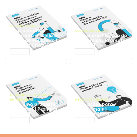
GESTÃO FINANCEIRA
Faça a análise
GESTÃO FINANCEIRA
financeira e atinja o
Faça a precificação do
ponto de equilíbrio |
seu serviço | Prompts
Prompts ChatGPT
ChatGPT
ACESSAR
ACESSAR
NEGÓCIOS
,
PROCESSOS
EMPRESARIAIS
NEGÓCIOS
,
VENDAS
Faça uma proposta
Faça ações para
comercial | Prompts
vender mais |
ChatGPT
Prompts ChatGPT
ACESSAR
ACESSAR