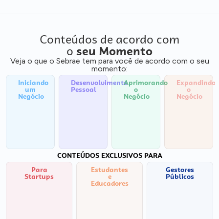
Conteúdos de acordo com
o
seu Momento
Veja o que o Sebrae tem para você de acordo com o seu
momento:
Iniciando
Desenvolvimento
Aprimorando
Expandindo
um
Pessoal
o
o
Negócio
Negócio
Negócio
CONTEÚDOS EXCLUSIVOS PARA
Para
Estudantes
Gestores
Startups
e
Públicos
Educadores