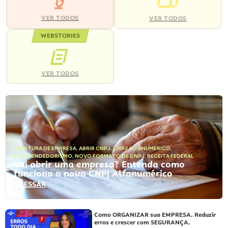
VER TODOS
VER TODOS
WEBSTORIES
VER TODOS
ABERTURA DE EMPRESA
,
ABRIR CNPJ
,
CNPJ ALFANUMÉRICO
,
EMPREENDEDORISMO
,
NOVO FORMATO DE CNPJ
,
RECEITA FEDERAL
Vai abrir uma empresa? Entenda como
funciona o novo CNPJ Alfanumérico
ACESSAR
Como ORGANIZAR sua EMPRESA. Reduzir
erros e crescer com SEGURANÇA.