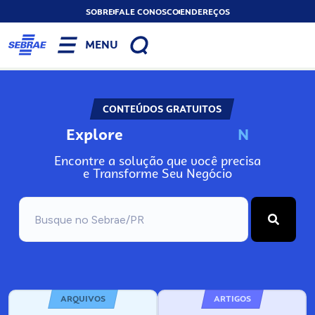
SOBRE
FALE CONOSCO
ENDEREÇOS
MENU
CONTEÚDOS GRATUITOS
Explore
N
o
s
s
o
s
A
Encontre a solução que você precisa
e Transforme Seu Negócio
ARQUIVOS
ARTIGOS