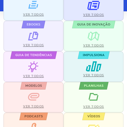
VER TODOS
VER TODOS
EBOOKS
GUIA DE INOVAÇÃO
VER TODOS
VER TODOS
GUIA DE TENDÊNCIAS
IMPULSIONA
VER TODOS
VER TODOS
MODELOS
PLANILHAS
VER TODOS
VER TODOS
PODCASTS
VÍDEOS