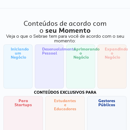
Conteúdos de acordo com
o
seu Momento
Veja o que o Sebrae tem para você de acordo com o seu
momento:
Iniciando
Desenvolvimento
Aprimorando
Expandindo
um
Pessoal
o
o
Negócio
Negócio
Negócio
CONTEÚDOS EXCLUSIVOS PARA
Para
Estudantes
Gestores
Startups
e
Públicos
Educadores