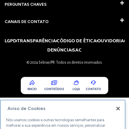
PERGUNTAS CHAVES​
CANAIS DE CONTATO
LGPD
TRANSPARÊNCIA
CÓDIGO DE ÉTICA
OUVIDORIA
DENÚNCIA
SAC
© 2024 Sebrae/PR. Todos os direitos reservados.
INICIO
CONTEÚDOS
LOJA
CONTATO
Aviso de Cookies
Nós usamos cookies e outras tecnologias semelhantes para
melhorar a sua experiência em nossos serviços, personalizar