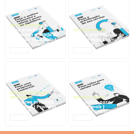
GESTÃO FINANCEIRA
Faça a análise
GESTÃO FINANCEIRA
financeira e atinja o
Faça a precificação do
ponto de equilíbrio |
seu serviço | Prompts
Prompts ChatGPT
ChatGPT
ACESSAR
ACESSAR
NEGÓCIOS
,
PROCESSOS
EMPRESARIAIS
NEGÓCIOS
,
VENDAS
Faça uma proposta
Faça ações para
comercial | Prompts
vender mais |
ChatGPT
Prompts ChatGPT
ACESSAR
ACESSAR