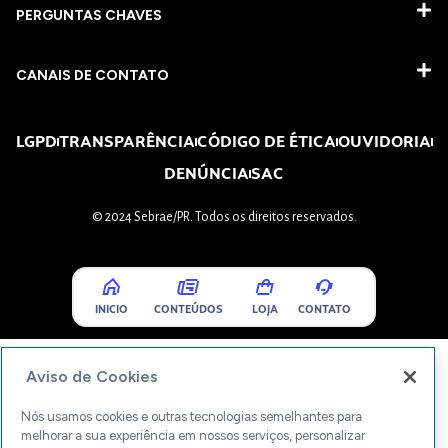
PERGUNTAS CHAVES​
CANAIS DE CONTATO
LGPD
TRANSPARÊNCIA
CÓDIGO DE ÉTICA
OUVIDORIA
DENÚNCIA
SAC
© 2024 Sebrae/PR. Todos os direitos reservados.
INICIO
CONTEÚDOS
LOJA
CONTATO
Aviso de Cookies
Nós usamos cookies e outras tecnologias semelhantes para
melhorar a sua experiência em nossos serviços, personalizar