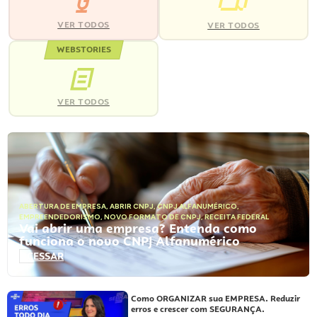
VER TODOS
VER TODOS
WEBSTORIES
VER TODOS
ABERTURA DE EMPRESA
,
ABRIR CNPJ
,
CNPJ ALFANUMÉRICO
,
EMPREENDEDORISMO
,
NOVO FORMATO DE CNPJ
,
RECEITA FEDERAL
Vai abrir uma empresa? Entenda como
funciona o novo CNPJ Alfanumérico
ACESSAR
Como ORGANIZAR sua EMPRESA. Reduzir
erros e crescer com SEGURANÇA.