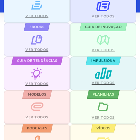
VER TODOS
VER TODOS
EBOOKS
GUIA DE INOVAÇÃO
VER TODOS
VER TODOS
GUIA DE TENDÊNCIAS
IMPULSIONA
VER TODOS
VER TODOS
MODELOS
PLANILHAS
VER TODOS
VER TODOS
PODCASTS
VÍDEOS