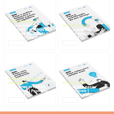
GESTÃO FINANCEIRA
Faça a análise
GESTÃO FINANCEIRA
financeira e atinja o
Faça a precificação do
ponto de equilíbrio |
seu serviço | Prompts
Prompts ChatGPT
ChatGPT
ACESSAR
ACESSAR
NEGÓCIOS
,
PROCESSOS
EMPRESARIAIS
NEGÓCIOS
,
VENDAS
Faça uma proposta
Faça ações para
comercial | Prompts
vender mais |
ChatGPT
Prompts ChatGPT
ACESSAR
ACESSAR