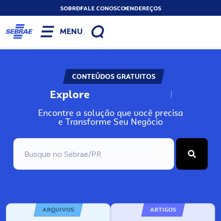
SOBRE
FALE CONOSCO
ENDEREÇOS
MENU
CONTEÚDOS GRATUITOS
Explore
N
o
s
s
o
s
A
Encontre a solução que você precisa
e Transforme Seu Negócio
ARQUIVOS
ARTIGOS