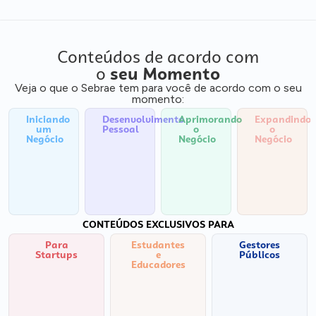
Conteúdos de acordo com
o
seu Momento
Veja o que o Sebrae tem para você de acordo com o seu
momento:
Iniciando
Desenvolvimento
Aprimorando
Expandindo
um
Pessoal
o
o
Negócio
Negócio
Negócio
CONTEÚDOS EXCLUSIVOS PARA
Para
Estudantes
Gestores
Startups
e
Públicos
Educadores