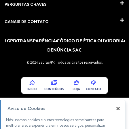
PERGUNTAS CHAVES​
CANAIS DE CONTATO
LGPD
TRANSPARÊNCIA
CÓDIGO DE ÉTICA
OUVIDORIA
DENÚNCIA
SAC
© 2024 Sebrae/PR. Todos os direitos reservados.
INICIO
CONTEÚDOS
LOJA
CONTATO
Aviso de Cookies
Nós usamos cookies e outras tecnologias semelhantes para
melhorar a sua experiência em nossos serviços, personalizar