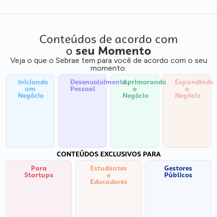
Conteúdos de acordo com
o
seu Momento
Veja o que o Sebrae tem para você de acordo com o seu
momento:
Iniciando
Desenvolvimento
Aprimorando
Expandindo
um
Pessoal
o
o
Negócio
Negócio
Negócio
CONTEÚDOS EXCLUSIVOS PARA
Para
Estudantes
Gestores
Startups
e
Públicos
Educadores