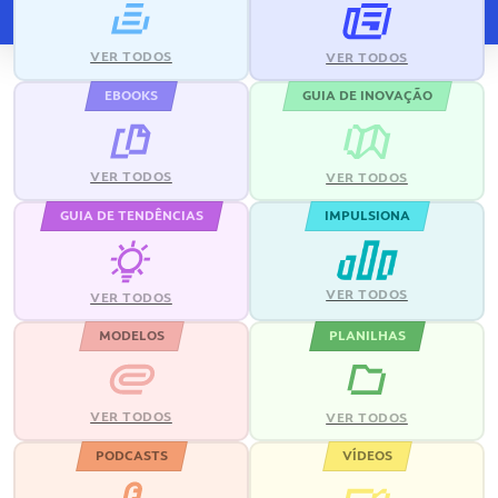
VER TODOS
VER TODOS
EBOOKS
GUIA DE INOVAÇÃO
VER TODOS
VER TODOS
GUIA DE TENDÊNCIAS
IMPULSIONA
VER TODOS
VER TODOS
MODELOS
PLANILHAS
VER TODOS
VER TODOS
PODCASTS
VÍDEOS