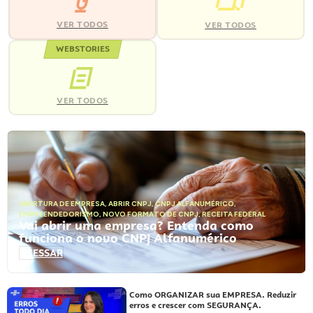
VER TODOS
VER TODOS
WEBSTORIES
VER TODOS
ABERTURA DE EMPRESA
,
ABRIR CNPJ
,
CNPJ ALFANUMÉRICO
,
EMPREENDEDORISMO
,
NOVO FORMATO DE CNPJ
,
RECEITA FEDERAL
Vai abrir uma empresa? Entenda como
funciona o novo CNPJ Alfanumérico
ACESSAR
Como ORGANIZAR sua EMPRESA. Reduzir
erros e crescer com SEGURANÇA.