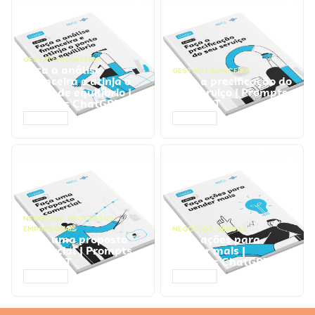
GESTÃO FINANCEIRA
Faça a análise
GESTÃO FINANCEIRA
financeira e atinja o
Faça a precificação do
ponto de equilíbrio |
seu serviço | Prompts
Prompts ChatGPT
ChatGPT
ACESSAR
ACESSAR
NEGÓCIOS
,
PROCESSOS
EMPRESARIAIS
NEGÓCIOS
,
VENDAS
Faça uma proposta
Faça ações para
comercial | Prompts
vender mais |
ChatGPT
Prompts ChatGPT
ACESSAR
ACESSAR