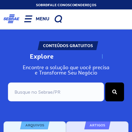
SOBRE
FALE CONOSCO
ENDEREÇOS
MENU
CONTEÚDOS GRATUITOS
Explore
N
o
s
s
o
s
A
Encontre a solução que você precisa
e Transforme Seu Negócio
ARQUIVOS
ARTIGOS