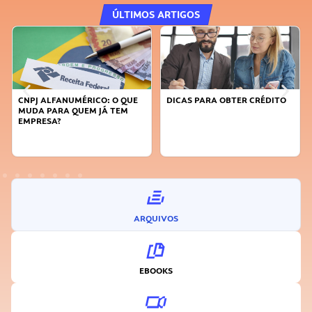
ÚLTIMOS ARTIGOS
UE
DICAS PARA OBTER CRÉDITO
FAÇA A DIFERENÇA: SEJA
SUSTENTÁVEL, SEJA
INOVADOR
ARQUIVOS
EBOOKS