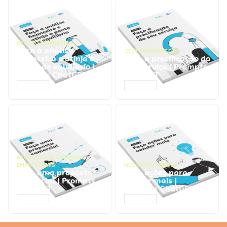
GESTÃO FINANCEIRA
Faça a análise
GESTÃO FINANCEIRA
financeira e atinja o
Faça a precificação do
ponto de equilíbrio |
seu serviço | Prompts
Prompts ChatGPT
ChatGPT
ACESSAR
ACESSAR
NEGÓCIOS
,
PROCESSOS
EMPRESARIAIS
NEGÓCIOS
,
VENDAS
Faça uma proposta
Faça ações para
comercial | Prompts
vender mais |
ChatGPT
Prompts ChatGPT
ACESSAR
ACESSAR