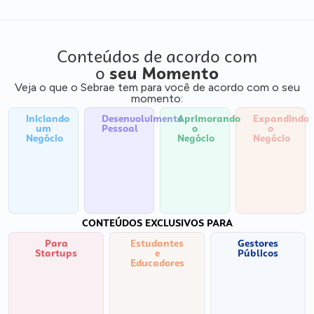
Conteúdos de acordo com
o
seu Momento
Veja o que o Sebrae tem para você de acordo com o seu
momento:
Iniciando
Desenvolvimento
Aprimorando
Expandindo
um
Pessoal
o
o
Negócio
Negócio
Negócio
CONTEÚDOS EXCLUSIVOS PARA
Para
Estudantes
Gestores
Startups
e
Públicos
Educadores