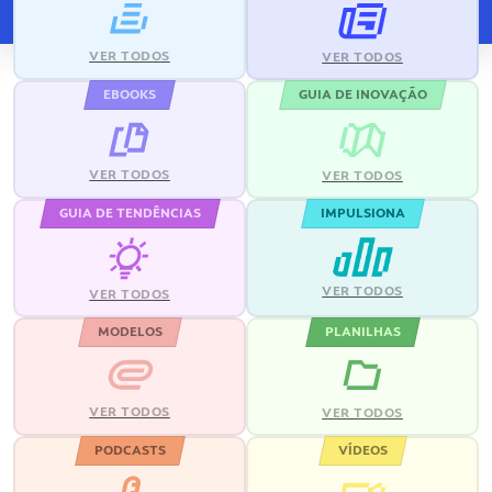
VER TODOS
VER TODOS
EBOOKS
GUIA DE INOVAÇÃO
VER TODOS
VER TODOS
GUIA DE TENDÊNCIAS
IMPULSIONA
VER TODOS
VER TODOS
MODELOS
PLANILHAS
VER TODOS
VER TODOS
PODCASTS
VÍDEOS