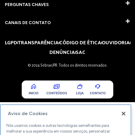
PERGUNTAS CHAVES​
CANAIS DE CONTATO
LGPD
TRANSPARÊNCIA
CÓDIGO DE ÉTICA
OUVIDORIA
DENÚNCIA
SAC
© 2024 Sebrae/PR. Todos os direitos reservados.
INICIO
CONTEÚDOS
LOJA
CONTATO
Aviso de Cookies
Nós usamos cookies e outras tecnologias semelhantes para
melhorar a sua experiência em nossos serviços, personalizar