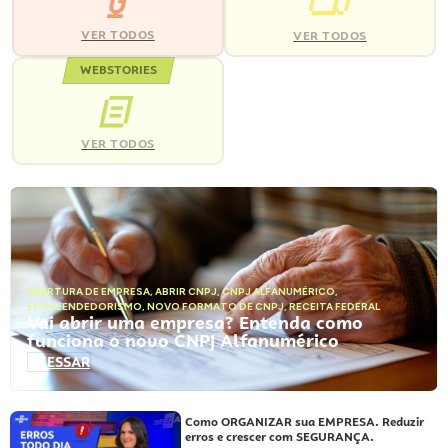
VER TODOS
VER TODOS
WEBSTORIES
VER TODOS
ABERTURA DE EMPRESA
,
ABRIR CNPJ
,
CNPJ ALFANUMÉRICO
,
EMPREENDEDORISMO
,
NOVO FORMATO DE CNPJ
,
RECEITA FEDERAL
Vai abrir uma empresa? Entenda como
funciona o novo CNPJ Alfanumérico
ACESSAR
Como ORGANIZAR sua EMPRESA. Reduzir
erros e crescer com SEGURANÇA.