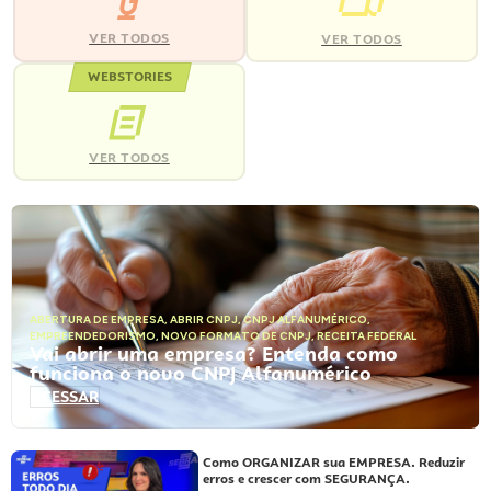
VER TODOS
VER TODOS
WEBSTORIES
VER TODOS
ABERTURA DE EMPRESA
,
ABRIR CNPJ
,
CNPJ ALFANUMÉRICO
,
EMPREENDEDORISMO
,
NOVO FORMATO DE CNPJ
,
RECEITA FEDERAL
Vai abrir uma empresa? Entenda como
funciona o novo CNPJ Alfanumérico
ACESSAR
Como ORGANIZAR sua EMPRESA. Reduzir
erros e crescer com SEGURANÇA.