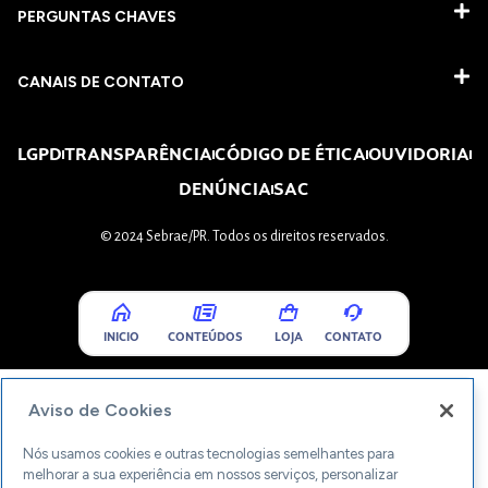
PERGUNTAS CHAVES​
CANAIS DE CONTATO
LGPD
TRANSPARÊNCIA
CÓDIGO DE ÉTICA
OUVIDORIA
DENÚNCIA
SAC
© 2024 Sebrae/PR. Todos os direitos reservados.
INICIO
CONTEÚDOS
LOJA
CONTATO
Aviso de Cookies
Nós usamos cookies e outras tecnologias semelhantes para
melhorar a sua experiência em nossos serviços, personalizar