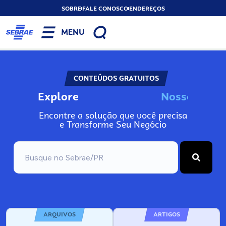
SOBRE
FALE CONOSCO
ENDEREÇOS
MENU
CONTEÚDOS GRATUITOS
Explore
N
o
s
s
o
s
I
n
f
o
Encontre a solução que você precisa
e Transforme Seu Negócio
ARQUIVOS
ARTIGOS