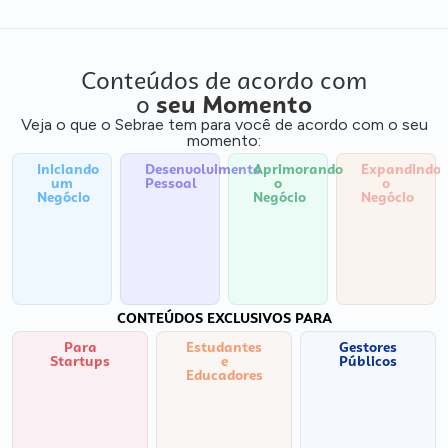
Conteúdos de acordo com
o
seu Momento
Veja o que o Sebrae tem para você de acordo com o seu
momento:
Iniciando
Desenvolvimento
Aprimorando
Expandindo
um
Pessoal
o
o
Negócio
Negócio
Negócio
CONTEÚDOS EXCLUSIVOS PARA
Para
Estudantes
Gestores
Startups
e
Públicos
Educadores