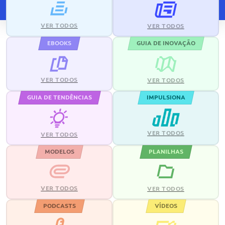
VER TODOS
VER TODOS
EBOOKS
GUIA DE INOVAÇÃO
VER TODOS
VER TODOS
GUIA DE TENDÊNCIAS
IMPULSIONA
VER TODOS
VER TODOS
MODELOS
PLANILHAS
VER TODOS
VER TODOS
PODCASTS
VÍDEOS