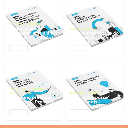
GESTÃO FINANCEIRA
Faça a análise
GESTÃO FINANCEIRA
financeira e atinja o
Faça a precificação do
ponto de equilíbrio |
seu serviço | Prompts
Prompts ChatGPT
ChatGPT
ACESSAR
ACESSAR
NEGÓCIOS
,
PROCESSOS
EMPRESARIAIS
NEGÓCIOS
,
VENDAS
Faça uma proposta
Faça ações para
comercial | Prompts
vender mais |
ChatGPT
Prompts ChatGPT
ACESSAR
ACESSAR