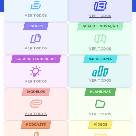
VER TODOS
VER TODOS
EBOOKS
GUIA DE INOVAÇÃO
VER TODOS
VER TODOS
GUIA DE TENDÊNCIAS
IMPULSIONA
VER TODOS
VER TODOS
MODELOS
PLANILHAS
VER TODOS
VER TODOS
PODCASTS
VÍDEOS