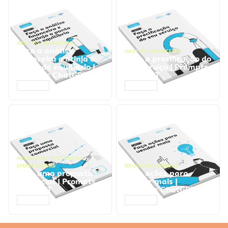
GESTÃO FINANCEIRA
Faça a análise
GESTÃO FINANCEIRA
financeira e atinja o
Faça a precificação do
ponto de equilíbrio |
seu serviço | Prompts
Prompts ChatGPT
ChatGPT
ACESSAR
ACESSAR
NEGÓCIOS
,
PROCESSOS
EMPRESARIAIS
NEGÓCIOS
,
VENDAS
Faça uma proposta
Faça ações para
comercial | Prompts
vender mais |
ChatGPT
Prompts ChatGPT
ACESSAR
ACESSAR