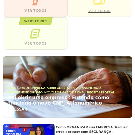
VER TODOS
VER TODOS
WEBSTORIES
VER TODOS
ABERTURA DE EMPRESA
,
ABRIR CNPJ
,
CNPJ ALFANUMÉRICO
,
EMPREENDEDORISMO
,
NOVO FORMATO DE CNPJ
,
RECEITA FEDERAL
Vai abrir uma empresa? Entenda como
funciona o novo CNPJ Alfanumérico
ACESSAR
Como ORGANIZAR sua EMPRESA. Reduzir
erros e crescer com SEGURANÇA.