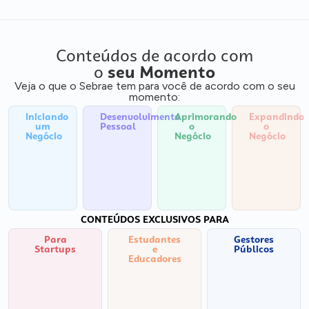
Conteúdos de acordo com
o
seu Momento
Veja o que o Sebrae tem para você de acordo com o seu
momento:
Iniciando
Desenvolvimento
Aprimorando
Expandindo
um
Pessoal
o
o
Negócio
Negócio
Negócio
CONTEÚDOS EXCLUSIVOS PARA
Para
Estudantes
Gestores
Startups
e
Públicos
Educadores