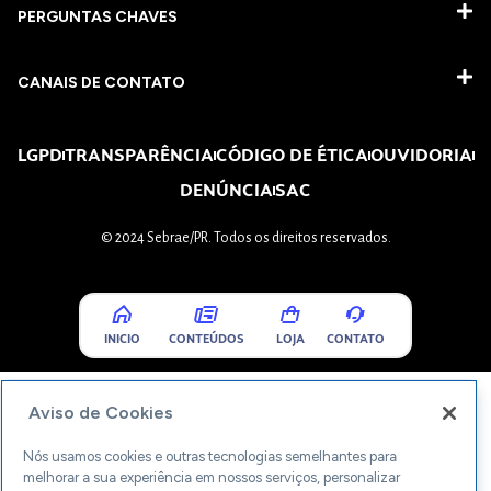
PERGUNTAS CHAVES​
CANAIS DE CONTATO
LGPD
TRANSPARÊNCIA
CÓDIGO DE ÉTICA
OUVIDORIA
DENÚNCIA
SAC
© 2024 Sebrae/PR. Todos os direitos reservados.
INICIO
CONTEÚDOS
LOJA
CONTATO
Aviso de Cookies
Nós usamos cookies e outras tecnologias semelhantes para
melhorar a sua experiência em nossos serviços, personalizar