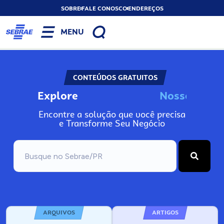
SOBRE
FALE CONOSCO
ENDEREÇOS
MENU
CONTEÚDOS GRATUITOS
Explore
N
o
s
s
o
s
I
n
f
o
Encontre a solução que você precisa
e Transforme Seu Negócio
ARQUIVOS
ARTIGOS