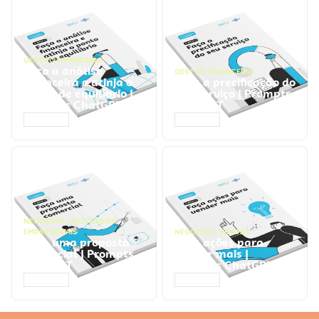
GESTÃO FINANCEIRA
Faça a análise
GESTÃO FINANCEIRA
financeira e atinja o
Faça a precificação do
ponto de equilíbrio |
seu serviço | Prompts
Prompts ChatGPT
ChatGPT
ACESSAR
ACESSAR
NEGÓCIOS
,
PROCESSOS
EMPRESARIAIS
NEGÓCIOS
,
VENDAS
Faça uma proposta
Faça ações para
comercial | Prompts
vender mais |
ChatGPT
Prompts ChatGPT
ACESSAR
ACESSAR