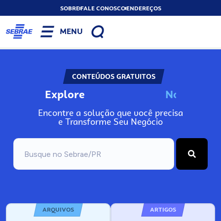
SOBRE
FALE CONOSCO
ENDEREÇOS
MENU
CONTEÚDOS GRATUITOS
Explore
N
o
s
s
o
s
A
Encontre a solução que você precisa
e Transforme Seu Negócio
ARQUIVOS
ARTIGOS