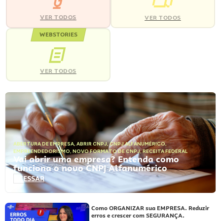
VER TODOS
VER TODOS
WEBSTORIES
VER TODOS
ABERTURA DE EMPRESA
,
ABRIR CNPJ
,
CNPJ ALFANUMÉRICO
,
EMPREENDEDORISMO
,
NOVO FORMATO DE CNPJ
,
RECEITA FEDERAL
Vai abrir uma empresa? Entenda como
funciona o novo CNPJ Alfanumérico
ACESSAR
Como ORGANIZAR sua EMPRESA. Reduzir
erros e crescer com SEGURANÇA.