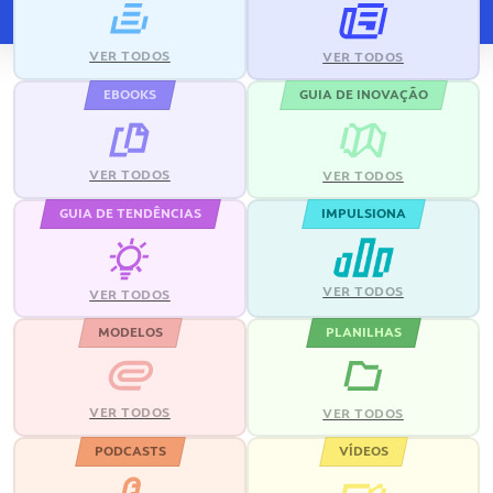
VER TODOS
VER TODOS
EBOOKS
GUIA DE INOVAÇÃO
VER TODOS
VER TODOS
GUIA DE TENDÊNCIAS
IMPULSIONA
VER TODOS
VER TODOS
MODELOS
PLANILHAS
VER TODOS
VER TODOS
PODCASTS
VÍDEOS