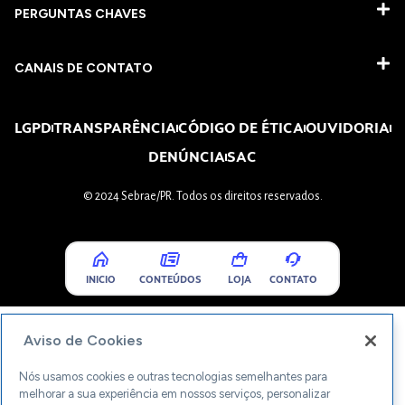
PERGUNTAS CHAVES​
CANAIS DE CONTATO
LGPD
TRANSPARÊNCIA
CÓDIGO DE ÉTICA
OUVIDORIA
DENÚNCIA
SAC
© 2024 Sebrae/PR. Todos os direitos reservados.
INICIO
CONTEÚDOS
LOJA
CONTATO
Aviso de Cookies
Nós usamos cookies e outras tecnologias semelhantes para
melhorar a sua experiência em nossos serviços, personalizar