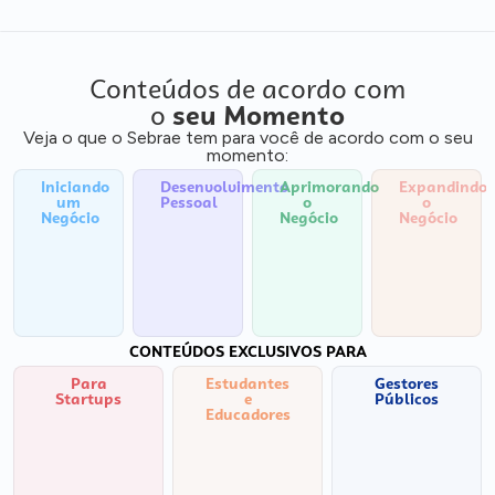
Conteúdos de acordo com
o
seu Momento
Veja o que o Sebrae tem para você de acordo com o seu
momento:
Iniciando
Desenvolvimento
Aprimorando
Expandindo
um
Pessoal
o
o
Negócio
Negócio
Negócio
CONTEÚDOS EXCLUSIVOS PARA
Para
Estudantes
Gestores
Startups
e
Públicos
Educadores