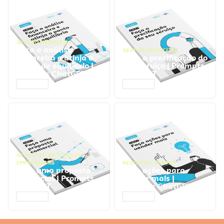
GESTÃO FINANCEIRA
Faça a análise
GESTÃO FINANCEIRA
financeira e atinja o
Faça a precificação do
ponto de equilíbrio |
seu serviço | Prompts
Prompts ChatGPT
ChatGPT
ACESSAR
ACESSAR
NEGÓCIOS
,
PROCESSOS
EMPRESARIAIS
NEGÓCIOS
,
VENDAS
Faça uma proposta
Faça ações para
comercial | Prompts
vender mais |
ChatGPT
Prompts ChatGPT
ACESSAR
ACESSAR