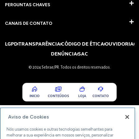
PERGUNTAS CHAVES​
CANAIS DE CONTATO
LGPD
TRANSPARÊNCIA
CÓDIGO DE ÉTICA
OUVIDORIA
DENÚNCIA
SAC
© 2024 Sebrae/PR. Todos os direitos reservados.
INICIO
CONTEÚDOS
LOJA
CONTATO
Aviso de Cookies
Nós usamos cookies e outras tecnologias semelhantes para
melhorar a sua experiência em nossos serviços, personalizar