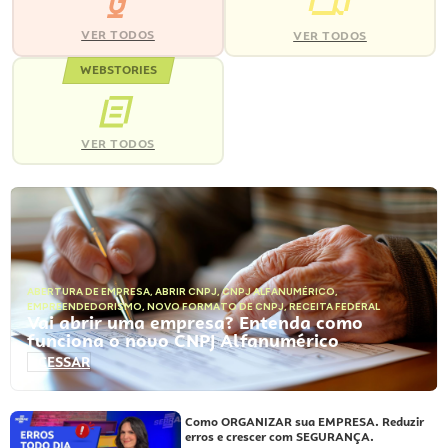
VER TODOS
VER TODOS
WEBSTORIES
VER TODOS
ABERTURA DE EMPRESA
,
ABRIR CNPJ
,
CNPJ ALFANUMÉRICO
,
EMPREENDEDORISMO
,
NOVO FORMATO DE CNPJ
,
RECEITA FEDERAL
Vai abrir uma empresa? Entenda como
funciona o novo CNPJ Alfanumérico
ACESSAR
Como ORGANIZAR sua EMPRESA. Reduzir
erros e crescer com SEGURANÇA.