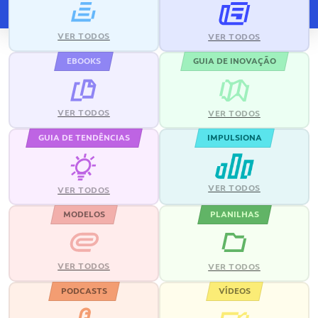
VER TODOS
VER TODOS
EBOOKS
GUIA DE INOVAÇÃO
VER TODOS
VER TODOS
GUIA DE TENDÊNCIAS
IMPULSIONA
VER TODOS
VER TODOS
MODELOS
PLANILHAS
VER TODOS
VER TODOS
PODCASTS
VÍDEOS