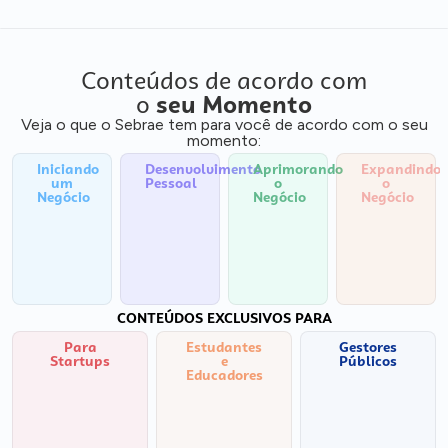
Conteúdos de acordo com
o
seu Momento
Veja o que o Sebrae tem para você de acordo com o seu
momento:
Iniciando
Desenvolvimento
Aprimorando
Expandindo
um
Pessoal
o
o
Negócio
Negócio
Negócio
CONTEÚDOS EXCLUSIVOS PARA
Para
Estudantes
Gestores
Startups
e
Públicos
Educadores