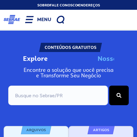
SOBRE
FALE CONOSCO
ENDEREÇOS
MENU
CONTEÚDOS GRATUITOS
Explore
N
o
s
s
o
s
I
n
Encontre a solução que você precisa
e Transforme Seu Negócio
ARQUIVOS
ARTIGOS