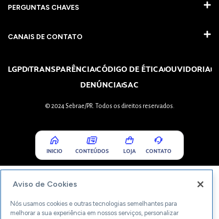
PERGUNTAS CHAVES​
CANAIS DE CONTATO
LGPD
TRANSPARÊNCIA
CÓDIGO DE ÉTICA
OUVIDORIA
DENÚNCIA
SAC
© 2024 Sebrae/PR. Todos os direitos reservados.
INICIO
CONTEÚDOS
LOJA
CONTATO
Aviso de Cookies
Nós usamos cookies e outras tecnologias semelhantes para
melhorar a sua experiência em nossos serviços, personalizar