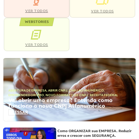
VER TODOS
VER TODOS
WEBSTORIES
VER TODOS
ABERTURA DE EMPRESA
,
ABRIR CNPJ
,
CNPJ ALFANUMÉRICO
,
EMPREENDEDORISMO
,
NOVO FORMATO DE CNPJ
,
RECEITA FEDERAL
Vai abrir uma empresa? Entenda como
funciona o novo CNPJ Alfanumérico
ACESSAR
Como ORGANIZAR sua EMPRESA. Reduzir
erros e crescer com SEGURANÇA.