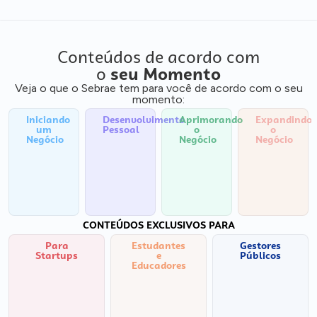
Conteúdos de acordo com
o
seu Momento
Veja o que o Sebrae tem para você de acordo com o seu
momento:
Iniciando
Desenvolvimento
Aprimorando
Expandindo
um
Pessoal
o
o
Negócio
Negócio
Negócio
CONTEÚDOS EXCLUSIVOS PARA
Para
Estudantes
Gestores
Startups
e
Públicos
Educadores