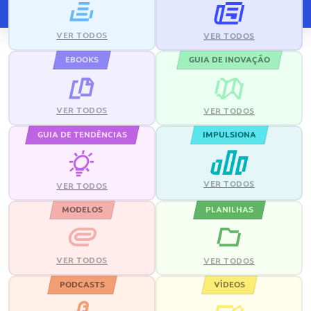
VER TODOS
VER TODOS
EBOOKS
GUIA DE INOVAÇÃO
VER TODOS
VER TODOS
GUIA DE TENDÊNCIAS
IMPULSIONA
VER TODOS
VER TODOS
MODELOS
PLANILHAS
VER TODOS
VER TODOS
PODCASTS
VÍDEOS