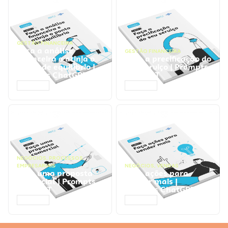
GESTÃO FINANCEIRA
Faça a análise
GESTÃO FINANCEIRA
financeira e atinja o
Faça a precificação do
ponto de equilíbrio |
seu serviço | Prompts
Prompts ChatGPT
ChatGPT
ACESSAR
ACESSAR
NEGÓCIOS
,
PROCESSOS
EMPRESARIAIS
NEGÓCIOS
,
VENDAS
Faça uma proposta
Faça ações para
comercial | Prompts
vender mais |
ChatGPT
Prompts ChatGPT
ACESSAR
ACESSAR