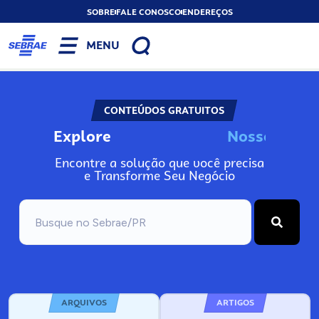
SOBRE
FALE CONOSCO
ENDEREÇOS
MENU
CONTEÚDOS GRATUITOS
Explore
N
o
s
s
o
s
I
n
f
o
Encontre a solução que você precisa
e Transforme Seu Negócio
ARQUIVOS
ARTIGOS