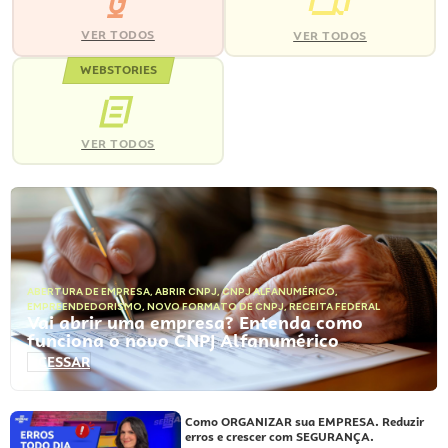
VER TODOS
VER TODOS
WEBSTORIES
VER TODOS
ABERTURA DE EMPRESA
,
ABRIR CNPJ
,
CNPJ ALFANUMÉRICO
,
EMPREENDEDORISMO
,
NOVO FORMATO DE CNPJ
,
RECEITA FEDERAL
Vai abrir uma empresa? Entenda como
funciona o novo CNPJ Alfanumérico
ACESSAR
Como ORGANIZAR sua EMPRESA. Reduzir
erros e crescer com SEGURANÇA.