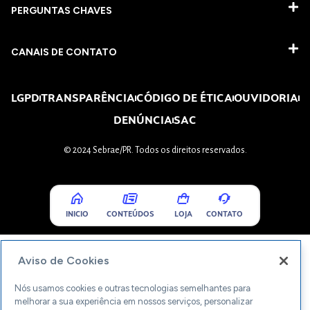
PERGUNTAS CHAVES​
CANAIS DE CONTATO
LGPD
TRANSPARÊNCIA
CÓDIGO DE ÉTICA
OUVIDORIA
DENÚNCIA
SAC
© 2024 Sebrae/PR. Todos os direitos reservados.
INICIO
CONTEÚDOS
LOJA
CONTATO
Aviso de Cookies
Nós usamos cookies e outras tecnologias semelhantes para
melhorar a sua experiência em nossos serviços, personalizar