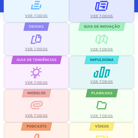
VER TODOS
VER TODOS
EBOOKS
GUIA DE INOVAÇÃO
VER TODOS
VER TODOS
GUIA DE TENDÊNCIAS
IMPULSIONA
VER TODOS
VER TODOS
MODELOS
PLANILHAS
VER TODOS
VER TODOS
PODCASTS
VÍDEOS