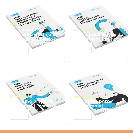
GESTÃO FINANCEIRA
Faça a análise
GESTÃO FINANCEIRA
financeira e atinja o
Faça a precificação do
ponto de equilíbrio |
seu serviço | Prompts
Prompts ChatGPT
ChatGPT
ACESSAR
ACESSAR
NEGÓCIOS
,
PROCESSOS
EMPRESARIAIS
NEGÓCIOS
,
VENDAS
Faça uma proposta
Faça ações para
comercial | Prompts
vender mais |
ChatGPT
Prompts ChatGPT
ACESSAR
ACESSAR