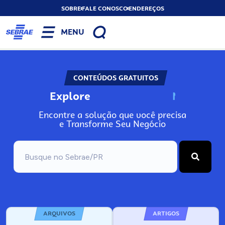
SOBRE
FALE CONOSCO
ENDEREÇOS
MENU
CONTEÚDOS GRATUITOS
Explore
N
o
s
s
o
s
A
Encontre a solução que você precisa
e Transforme Seu Negócio
ARQUIVOS
ARTIGOS