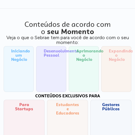
Conteúdos de acordo com
o
seu Momento
Veja o que o Sebrae tem para você de acordo com o seu
momento:
Iniciando
Desenvolvimento
Aprimorando
Expandindo
um
Pessoal
o
o
Negócio
Negócio
Negócio
CONTEÚDOS EXCLUSIVOS PARA
Para
Estudantes
Gestores
Startups
e
Públicos
Educadores