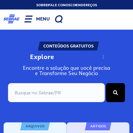
SOBRE
FALE CONOSCO
ENDEREÇOS
MENU
CONTEÚDOS GRATUITOS
Explore
N
o
s
s
o
s
A
Encontre a solução que você precisa
e Transforme Seu Negócio
ARQUIVOS
ARTIGOS