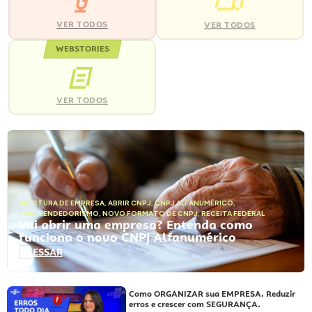
VER TODOS
VER TODOS
WEBSTORIES
VER TODOS
ABERTURA DE EMPRESA
,
ABRIR CNPJ
,
CNPJ ALFANUMÉRICO
,
EMPREENDEDORISMO
,
NOVO FORMATO DE CNPJ
,
RECEITA FEDERAL
Vai abrir uma empresa? Entenda como
funciona o novo CNPJ Alfanumérico
ACESSAR
Como ORGANIZAR sua EMPRESA. Reduzir
erros e crescer com SEGURANÇA.