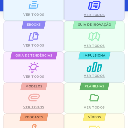
VER TODOS
VER TODOS
EBOOKS
GUIA DE INOVAÇÃO
VER TODOS
VER TODOS
GUIA DE TENDÊNCIAS
IMPULSIONA
VER TODOS
VER TODOS
MODELOS
PLANILHAS
VER TODOS
VER TODOS
PODCASTS
VÍDEOS