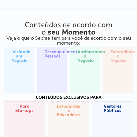
Conteúdos de acordo com
o
seu Momento
Veja o que o Sebrae tem para você de acordo com o seu
momento:
Iniciando
Desenvolvimento
Aprimorando
Expandindo
um
Pessoal
o
o
Negócio
Negócio
Negócio
CONTEÚDOS EXCLUSIVOS PARA
Para
Estudantes
Gestores
Startups
e
Públicos
Educadores