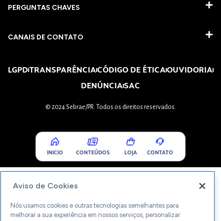
PERGUNTAS CHAVES​
CANAIS DE CONTATO
LGPD
TRANSPARÊNCIA
CÓDIGO DE ÉTICA
OUVIDORIA
DENÚNCIA
SAC
© 2024 Sebrae/PR. Todos os direitos reservados.
INICIO
CONTEÚDOS
LOJA
CONTATO
Aviso de Cookies
Nós usamos cookies e outras tecnologias semelhantes para
melhorar a sua experiência em nossos serviços, personalizar