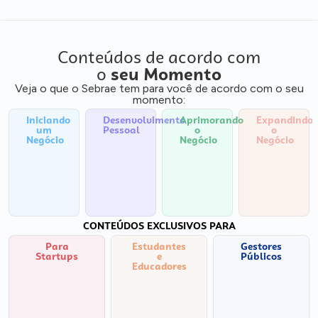
Conteúdos de acordo com
o
seu Momento
Veja o que o Sebrae tem para você de acordo com o seu
momento:
Iniciando
Desenvolvimento
Aprimorando
Expandindo
um
Pessoal
o
o
Negócio
Negócio
Negócio
CONTEÚDOS EXCLUSIVOS PARA
Para
Estudantes
Gestores
Startups
e
Públicos
Educadores