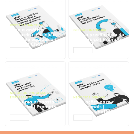
GESTÃO FINANCEIRA
Faça a análise
GESTÃO FINANCEIRA
financeira e atinja o
Faça a precificação do
ponto de equilíbrio |
seu serviço | Prompts
Prompts ChatGPT
ChatGPT
ACESSAR
ACESSAR
NEGÓCIOS
,
PROCESSOS
EMPRESARIAIS
NEGÓCIOS
,
VENDAS
Faça uma proposta
Faça ações para
comercial | Prompts
vender mais |
ChatGPT
Prompts ChatGPT
ACESSAR
ACESSAR