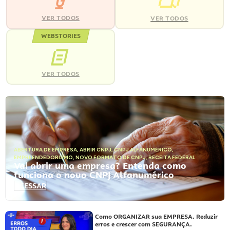
VER TODOS
VER TODOS
WEBSTORIES
VER TODOS
ABERTURA DE EMPRESA
,
ABRIR CNPJ
,
CNPJ ALFANUMÉRICO
,
EMPREENDEDORISMO
,
NOVO FORMATO DE CNPJ
,
RECEITA FEDERAL
Vai abrir uma empresa? Entenda como
funciona o novo CNPJ Alfanumérico
ACESSAR
Como ORGANIZAR sua EMPRESA. Reduzir
erros e crescer com SEGURANÇA.