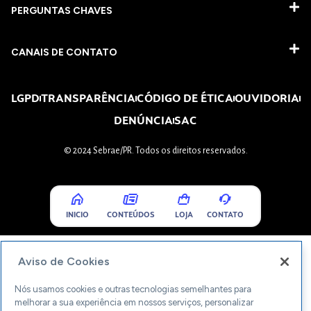
PERGUNTAS CHAVES​
CANAIS DE CONTATO
LGPD
TRANSPARÊNCIA
CÓDIGO DE ÉTICA
OUVIDORIA
DENÚNCIA
SAC
© 2024 Sebrae/PR. Todos os direitos reservados.
INICIO
CONTEÚDOS
LOJA
CONTATO
Aviso de Cookies
Nós usamos cookies e outras tecnologias semelhantes para
melhorar a sua experiência em nossos serviços, personalizar