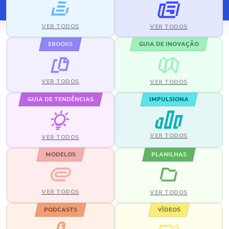
VER TODOS
VER TODOS
EBOOKS
GUIA DE INOVAÇÃO
VER TODOS
VER TODOS
GUIA DE TENDÊNCIAS
IMPULSIONA
VER TODOS
VER TODOS
MODELOS
PLANILHAS
VER TODOS
VER TODOS
PODCASTS
VÍDEOS