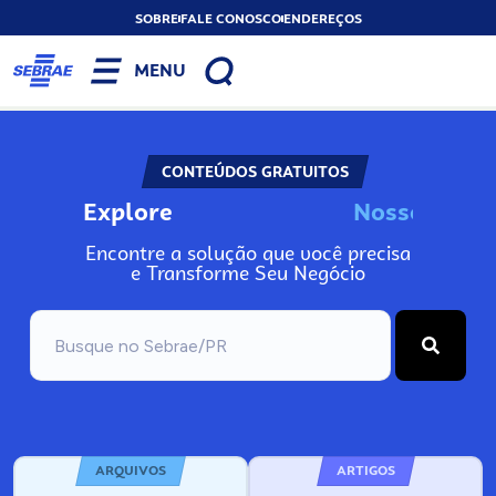
SOBRE
FALE CONOSCO
ENDEREÇOS
MENU
CONTEÚDOS GRATUITOS
Explore
N
o
s
s
o
s
I
n
f
o
Encontre a solução que você precisa
e Transforme Seu Negócio
ARQUIVOS
ARTIGOS