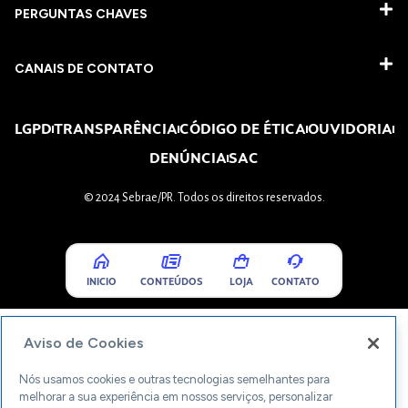
PERGUNTAS CHAVES​
CANAIS DE CONTATO
LGPD
TRANSPARÊNCIA
CÓDIGO DE ÉTICA
OUVIDORIA
DENÚNCIA
SAC
© 2024 Sebrae/PR. Todos os direitos reservados.
INICIO
CONTEÚDOS
LOJA
CONTATO
Aviso de Cookies
Nós usamos cookies e outras tecnologias semelhantes para
melhorar a sua experiência em nossos serviços, personalizar