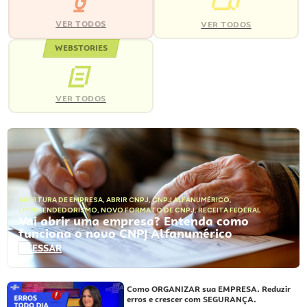
VER TODOS
VER TODOS
WEBSTORIES
VER TODOS
ABERTURA DE EMPRESA
,
ABRIR CNPJ
,
CNPJ ALFANUMÉRICO
,
EMPREENDEDORISMO
,
NOVO FORMATO DE CNPJ
,
RECEITA FEDERAL
Vai abrir uma empresa? Entenda como
funciona o novo CNPJ Alfanumérico
ACESSAR
Como ORGANIZAR sua EMPRESA. Reduzir
erros e crescer com SEGURANÇA.