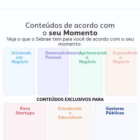
Conteúdos de acordo com
o
seu Momento
Veja o que o Sebrae tem para você de acordo com o seu
momento:
Iniciando
Desenvolvimento
Aprimorando
Expandindo
um
Pessoal
o
o
Negócio
Negócio
Negócio
CONTEÚDOS EXCLUSIVOS PARA
Para
Estudantes
Gestores
Startups
e
Públicos
Educadores