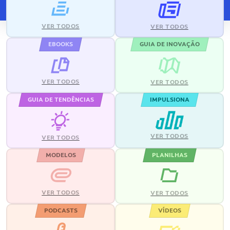
VER TODOS
VER TODOS
EBOOKS
GUIA DE INOVAÇÃO
VER TODOS
VER TODOS
GUIA DE TENDÊNCIAS
IMPULSIONA
VER TODOS
VER TODOS
MODELOS
PLANILHAS
VER TODOS
VER TODOS
PODCASTS
VÍDEOS