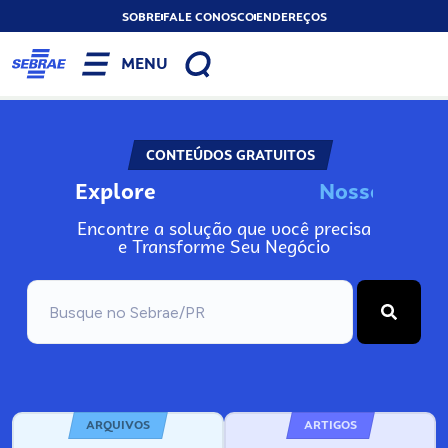
SOBRE
FALE CONOSCO
ENDEREÇOS
MENU
CONTEÚDOS GRATUITOS
Explore
N
o
s
s
o
s
A
I
Encontre a solução que você precisa
e Transforme Seu Negócio
ARQUIVOS
ARTIGOS