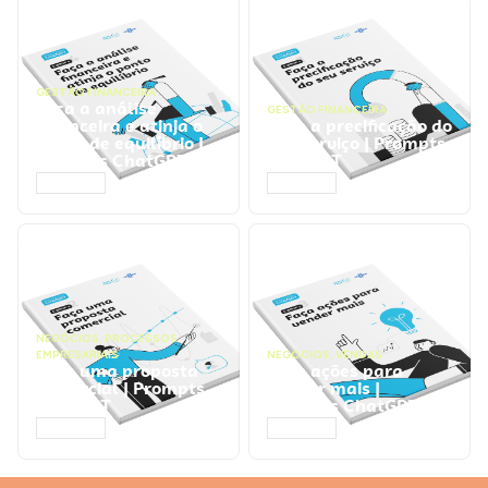
GESTÃO FINANCEIRA
Faça a análise
GESTÃO FINANCEIRA
financeira e atinja o
Faça a precificação do
ponto de equilíbrio |
seu serviço | Prompts
Prompts ChatGPT
ChatGPT
ACESSAR
ACESSAR
NEGÓCIOS
,
PROCESSOS
EMPRESARIAIS
NEGÓCIOS
,
VENDAS
Faça uma proposta
Faça ações para
comercial | Prompts
vender mais |
ChatGPT
Prompts ChatGPT
ACESSAR
ACESSAR