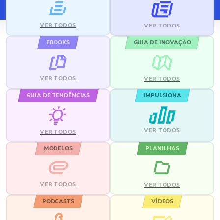
VER TODOS
VER TODOS
EBOOKS
GUIA DE INOVAÇÃO
VER TODOS
VER TODOS
GUIA DE TENDÊNCIAS
IMPULSIONA
VER TODOS
VER TODOS
MODELOS
PLANILHAS
VER TODOS
VER TODOS
PODCASTS
VÍDEOS