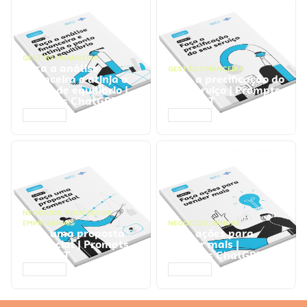
GESTÃO FINANCEIRA
Faça a análise
GESTÃO FINANCEIRA
financeira e atinja o
Faça a precificação do
ponto de equilíbrio |
seu serviço | Prompts
Prompts ChatGPT
ChatGPT
ACESSAR
ACESSAR
NEGÓCIOS
,
PROCESSOS
EMPRESARIAIS
NEGÓCIOS
,
VENDAS
Faça uma proposta
Faça ações para
comercial | Prompts
vender mais |
ChatGPT
Prompts ChatGPT
ACESSAR
ACESSAR