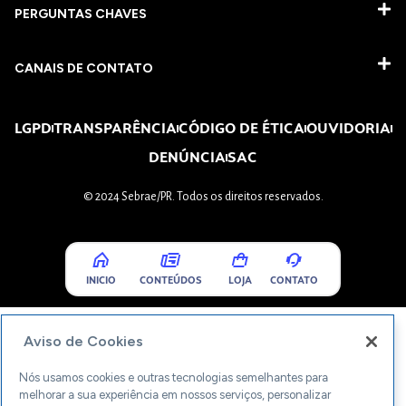
PERGUNTAS CHAVES​
CANAIS DE CONTATO
LGPD
TRANSPARÊNCIA
CÓDIGO DE ÉTICA
OUVIDORIA
DENÚNCIA
SAC
© 2024 Sebrae/PR. Todos os direitos reservados.
INICIO
CONTEÚDOS
LOJA
CONTATO
Aviso de Cookies
Nós usamos cookies e outras tecnologias semelhantes para
melhorar a sua experiência em nossos serviços, personalizar