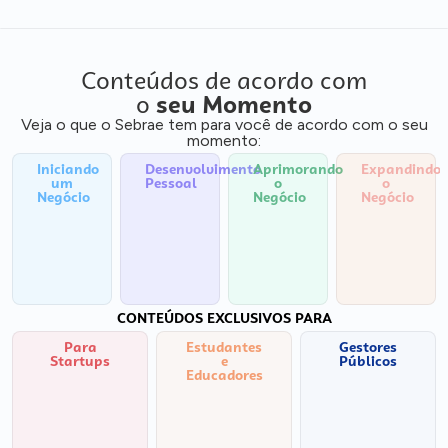
Conteúdos de acordo com
o
seu Momento
Veja o que o Sebrae tem para você de acordo com o seu
momento:
Iniciando
Desenvolvimento
Aprimorando
Expandindo
um
Pessoal
o
o
Negócio
Negócio
Negócio
CONTEÚDOS EXCLUSIVOS PARA
Para
Estudantes
Gestores
Startups
e
Públicos
Educadores