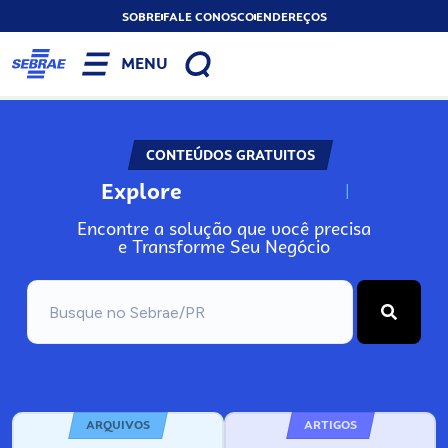
SOBRE
FALE CONOSCO
ENDEREÇOS
MENU
CONTEÚDOS GRATUITOS
Explore
N
o
s
s
o
s
A
Encontre a solução que você precisa
e Transforme Seu Negócio
ARQUIVOS
ARTIGOS