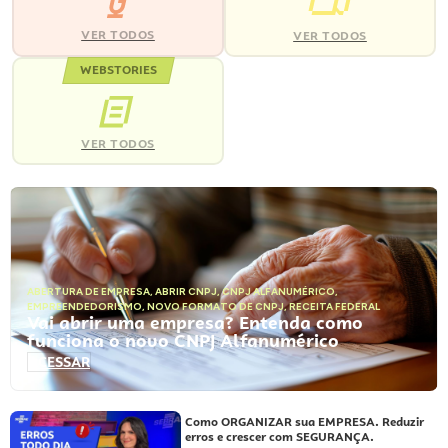
VER TODOS
VER TODOS
WEBSTORIES
VER TODOS
ABERTURA DE EMPRESA
,
ABRIR CNPJ
,
CNPJ ALFANUMÉRICO
,
EMPREENDEDORISMO
,
NOVO FORMATO DE CNPJ
,
RECEITA FEDERAL
Vai abrir uma empresa? Entenda como
funciona o novo CNPJ Alfanumérico
ACESSAR
Como ORGANIZAR sua EMPRESA. Reduzir
erros e crescer com SEGURANÇA.