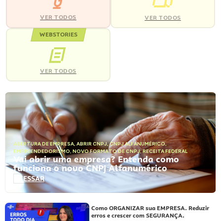
VER TODOS
VER TODOS
WEBSTORIES
VER TODOS
ABERTURA DE EMPRESA
,
ABRIR CNPJ
,
CNPJ ALFANUMÉRICO
,
EMPREENDEDORISMO
,
NOVO FORMATO DE CNPJ
,
RECEITA FEDERAL
Vai abrir uma empresa? Entenda como
funciona o novo CNPJ Alfanumérico
ACESSAR
Como ORGANIZAR sua EMPRESA. Reduzir
erros e crescer com SEGURANÇA.