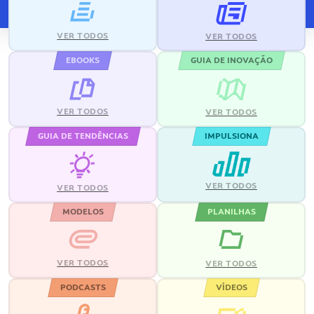
VER TODOS
VER TODOS
EBOOKS
GUIA DE INOVAÇÃO
VER TODOS
VER TODOS
GUIA DE TENDÊNCIAS
IMPULSIONA
VER TODOS
VER TODOS
MODELOS
PLANILHAS
VER TODOS
VER TODOS
PODCASTS
VÍDEOS