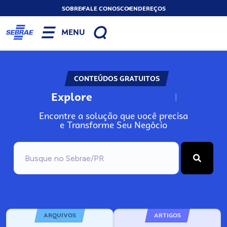
SOBRE
FALE CONOSCO
ENDEREÇOS
MENU
CONTEÚDOS GRATUITOS
Explore
N
o
s
s
o
s
A
Encontre a solução que você precisa
e Transforme Seu Negócio
ARQUIVOS
ARTIGOS