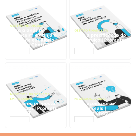
GESTÃO FINANCEIRA
Faça a análise
GESTÃO FINANCEIRA
financeira e atinja o
Faça a precificação do
ponto de equilíbrio |
seu serviço | Prompts
Prompts ChatGPT
ChatGPT
ACESSAR
ACESSAR
NEGÓCIOS
,
PROCESSOS
EMPRESARIAIS
NEGÓCIOS
,
VENDAS
Faça uma proposta
Faça ações para
comercial | Prompts
vender mais |
ChatGPT
Prompts ChatGPT
ACESSAR
ACESSAR