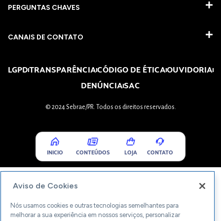
PERGUNTAS CHAVES​
CANAIS DE CONTATO
LGPD
TRANSPARÊNCIA
CÓDIGO DE ÉTICA
OUVIDORIA
DENÚNCIA
SAC
© 2024 Sebrae/PR. Todos os direitos reservados.
INICIO
CONTEÚDOS
LOJA
CONTATO
Aviso de Cookies
Nós usamos cookies e outras tecnologias semelhantes para
melhorar a sua experiência em nossos serviços, personalizar