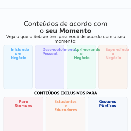
Conteúdos de acordo com
o
seu Momento
Veja o que o Sebrae tem para você de acordo com o seu
momento:
Iniciando
Desenvolvimento
Aprimorando
Expandindo
um
Pessoal
o
o
Negócio
Negócio
Negócio
CONTEÚDOS EXCLUSIVOS PARA
Para
Estudantes
Gestores
Startups
e
Públicos
Educadores