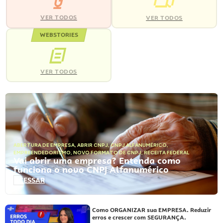
VER TODOS
VER TODOS
WEBSTORIES
VER TODOS
ABERTURA DE EMPRESA
,
ABRIR CNPJ
,
CNPJ ALFANUMÉRICO
,
EMPREENDEDORISMO
,
NOVO FORMATO DE CNPJ
,
RECEITA FEDERAL
Vai abrir uma empresa? Entenda como
funciona o novo CNPJ Alfanumérico
ACESSAR
Como ORGANIZAR sua EMPRESA. Reduzir
erros e crescer com SEGURANÇA.