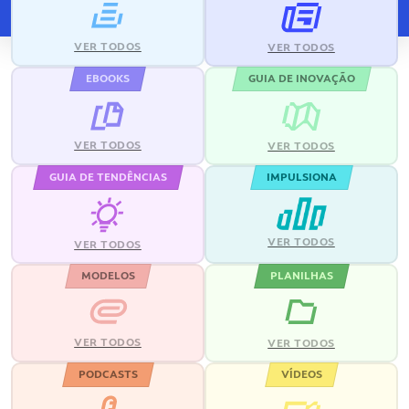
VER TODOS
VER TODOS
EBOOKS
GUIA DE INOVAÇÃO
VER TODOS
VER TODOS
GUIA DE TENDÊNCIAS
IMPULSIONA
VER TODOS
VER TODOS
MODELOS
PLANILHAS
VER TODOS
VER TODOS
PODCASTS
VÍDEOS