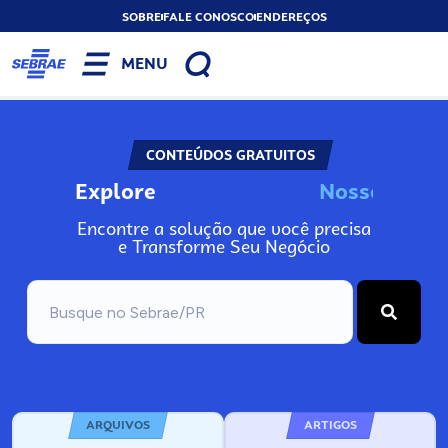
SOBRE
FALE CONOSCO
ENDEREÇOS
MENU
CONTEÚDOS GRATUITOS
Explore
N
o
s
s
o
s
I
n
f
o
Encontre a solução que você precisa
e Transforme Seu Negócio
ARQUIVOS
ARTIGOS