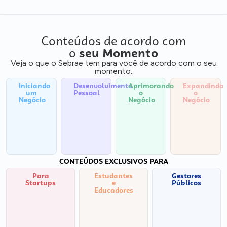
Conteúdos de acordo com
o
seu Momento
Veja o que o Sebrae tem para você de acordo com o seu
momento:
Iniciando
Desenvolvimento
Aprimorando
Expandindo
um
Pessoal
o
o
Negócio
Negócio
Negócio
CONTEÚDOS EXCLUSIVOS PARA
Para
Estudantes
Gestores
Startups
e
Públicos
Educadores