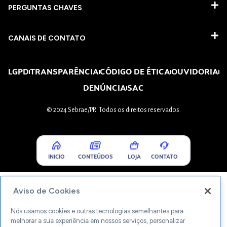
PERGUNTAS CHAVES​
CANAIS DE CONTATO
LGPD
TRANSPARÊNCIA
CÓDIGO DE ÉTICA
OUVIDORIA
DENÚNCIA
SAC
© 2024 Sebrae/PR. Todos os direitos reservados.
INICIO
CONTEÚDOS
LOJA
CONTATO
Aviso de Cookies
Nós usamos cookies e outras tecnologias semelhantes para
melhorar a sua experiência em nossos serviços, personalizar