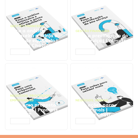
GESTÃO FINANCEIRA
Faça a análise
GESTÃO FINANCEIRA
financeira e atinja o
Faça a precificação do
ponto de equilíbrio |
seu serviço | Prompts
Prompts ChatGPT
ChatGPT
ACESSAR
ACESSAR
NEGÓCIOS
,
PROCESSOS
EMPRESARIAIS
NEGÓCIOS
,
VENDAS
Faça uma proposta
Faça ações para
comercial | Prompts
vender mais |
ChatGPT
Prompts ChatGPT
ACESSAR
ACESSAR