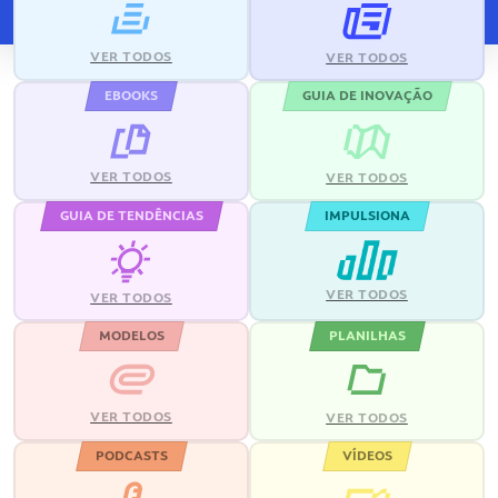
VER TODOS
VER TODOS
EBOOKS
GUIA DE INOVAÇÃO
VER TODOS
VER TODOS
GUIA DE TENDÊNCIAS
IMPULSIONA
VER TODOS
VER TODOS
MODELOS
PLANILHAS
VER TODOS
VER TODOS
PODCASTS
VÍDEOS