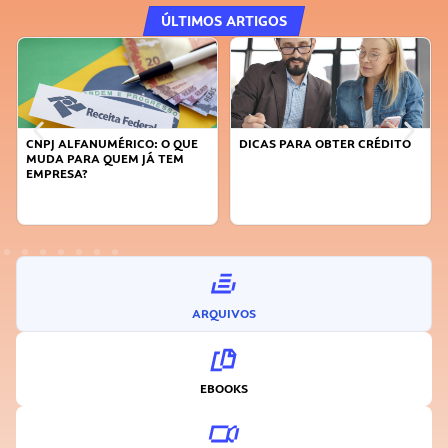
ÚLTIMOS ARTIGOS
CNPJ ALFANUMÉRICO: O QUE
DICAS PARA OBTER CRÉDITO
FAÇA
MUDA PARA QUEM JÁ TEM
SUST
EMPRESA?
INO
ARQUIVOS
EBOOKS