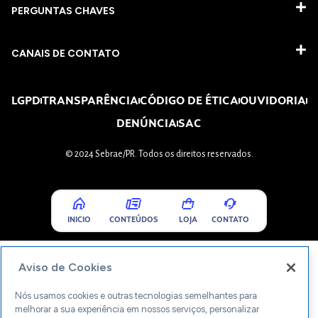
PERGUNTAS CHAVES​
CANAIS DE CONTATO
LGPD
TRANSPARÊNCIA
CÓDIGO DE ÉTICA
OUVIDORIA
DENÚNCIA
SAC
© 2024 Sebrae/PR. Todos os direitos reservados.
INICIO
CONTEÚDOS
LOJA
CONTATO
Aviso de Cookies
Nós usamos cookies e outras tecnologias semelhantes para
melhorar a sua experiência em nossos serviços, personalizar