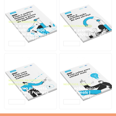
GESTÃO FINANCEIRA
Faça a análise
GESTÃO FINANCEIRA
financeira e atinja o
Faça a precificação do
ponto de equilíbrio |
seu serviço | Prompts
Prompts ChatGPT
ChatGPT
ACESSAR
ACESSAR
NEGÓCIOS
,
PROCESSOS
EMPRESARIAIS
NEGÓCIOS
,
VENDAS
Faça uma proposta
Faça ações para
comercial | Prompts
vender mais |
ChatGPT
Prompts ChatGPT
ACESSAR
ACESSAR