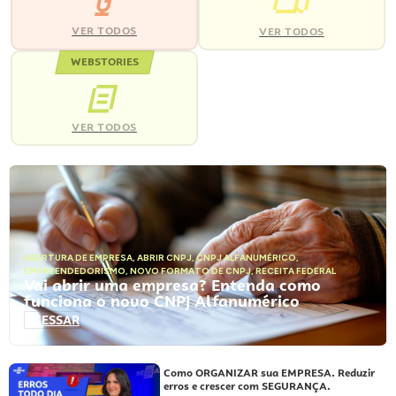
VER TODOS
VER TODOS
WEBSTORIES
VER TODOS
ABERTURA DE EMPRESA
,
ABRIR CNPJ
,
CNPJ ALFANUMÉRICO
,
EMPREENDEDORISMO
,
NOVO FORMATO DE CNPJ
,
RECEITA FEDERAL
Vai abrir uma empresa? Entenda como
funciona o novo CNPJ Alfanumérico
ACESSAR
Como ORGANIZAR sua EMPRESA. Reduzir
erros e crescer com SEGURANÇA.