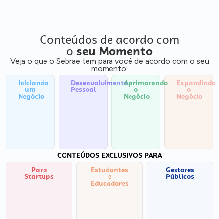
Conteúdos de acordo com
o
seu Momento
Veja o que o Sebrae tem para você de acordo com o seu
momento:
Iniciando
Desenvolvimento
Aprimorando
Expandindo
um
Pessoal
o
o
Negócio
Negócio
Negócio
CONTEÚDOS EXCLUSIVOS PARA
Para
Estudantes
Gestores
Startups
e
Públicos
Educadores