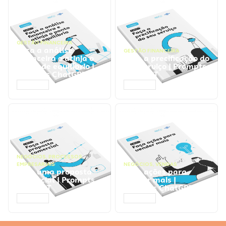
GESTÃO FINANCEIRA
Faça a análise
GESTÃO FINANCEIRA
financeira e atinja o
Faça a precificação do
ponto de equilíbrio |
seu serviço | Prompts
Prompts ChatGPT
ChatGPT
ACESSAR
ACESSAR
NEGÓCIOS
,
PROCESSOS
EMPRESARIAIS
NEGÓCIOS
,
VENDAS
Faça uma proposta
Faça ações para
comercial | Prompts
vender mais |
ChatGPT
Prompts ChatGPT
ACESSAR
ACESSAR