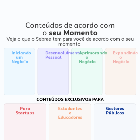
Conteúdos de acordo com
o
seu Momento
Veja o que o Sebrae tem para você de acordo com o seu
momento:
Iniciando
Desenvolvimento
Aprimorando
Expandindo
um
Pessoal
o
o
Negócio
Negócio
Negócio
CONTEÚDOS EXCLUSIVOS PARA
Para
Estudantes
Gestores
Startups
e
Públicos
Educadores