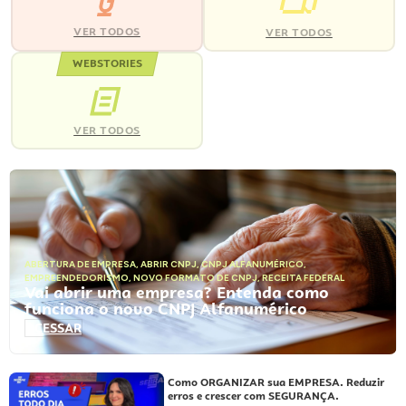
VER TODOS
VER TODOS
WEBSTORIES
VER TODOS
ABERTURA DE EMPRESA
,
ABRIR CNPJ
,
CNPJ ALFANUMÉRICO
,
EMPREENDEDORISMO
,
NOVO FORMATO DE CNPJ
,
RECEITA FEDERAL
Vai abrir uma empresa? Entenda como
funciona o novo CNPJ Alfanumérico
ACESSAR
Como ORGANIZAR sua EMPRESA. Reduzir
erros e crescer com SEGURANÇA.