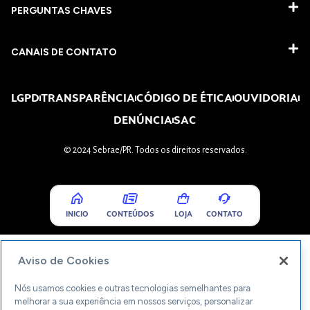
PERGUNTAS CHAVES​
CANAIS DE CONTATO
LGPD
TRANSPARÊNCIA
CÓDIGO DE ÉTICA
OUVIDORIA
DENÚNCIA
SAC
© 2024 Sebrae/PR. Todos os direitos reservados.
INICIO
CONTEÚDOS
LOJA
CONTATO
Aviso de Cookies
Nós usamos cookies e outras tecnologias semelhantes para
melhorar a sua experiência em nossos serviços, personalizar