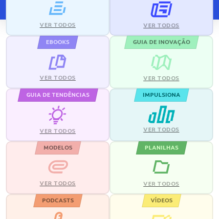
VER TODOS
VER TODOS
EBOOKS
GUIA DE INOVAÇÃO
VER TODOS
VER TODOS
GUIA DE TENDÊNCIAS
IMPULSIONA
VER TODOS
VER TODOS
MODELOS
PLANILHAS
VER TODOS
VER TODOS
PODCASTS
VÍDEOS