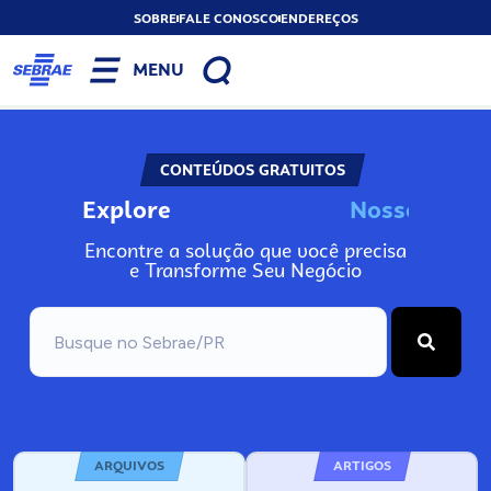
SOBRE
FALE CONOSCO
ENDEREÇOS
MENU
CONTEÚDOS GRATUITOS
Explore
N
o
s
s
o
s
I
n
f
o
Encontre a solução que você precisa
e Transforme Seu Negócio
ARQUIVOS
ARTIGOS