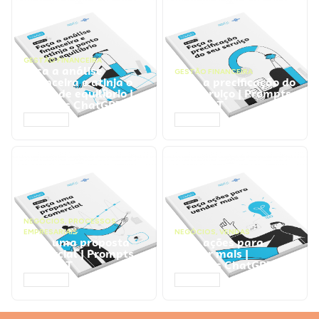
GESTÃO FINANCEIRA
Faça a análise
GESTÃO FINANCEIRA
financeira e atinja o
Faça a precificação do
ponto de equilíbrio |
seu serviço | Prompts
Prompts ChatGPT
ChatGPT
ACESSAR
ACESSAR
NEGÓCIOS
,
PROCESSOS
EMPRESARIAIS
NEGÓCIOS
,
VENDAS
Faça uma proposta
Faça ações para
comercial | Prompts
vender mais |
ChatGPT
Prompts ChatGPT
ACESSAR
ACESSAR