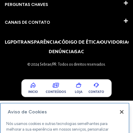
PERGUNTAS CHAVES​
CANAIS DE CONTATO
LGPD
TRANSPARÊNCIA
CÓDIGO DE ÉTICA
OUVIDORIA
DENÚNCIA
SAC
© 2024 Sebrae/PR. Todos os direitos reservados.
INICIO
CONTEÚDOS
LOJA
CONTATO
Aviso de Cookies
Nós usamos cookies e outras tecnologias semelhantes para
melhorar a sua experiência em nossos serviços, personalizar