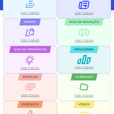
VER TODOS
VER TODOS
EBOOKS
GUIA DE INOVAÇÃO
VER TODOS
VER TODOS
GUIA DE TENDÊNCIAS
IMPULSIONA
VER TODOS
VER TODOS
MODELOS
PLANILHAS
VER TODOS
VER TODOS
PODCASTS
VÍDEOS