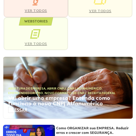
VER TODOS
VER TODOS
WEBSTORIES
VER TODOS
ABERTURA DE EMPRESA
,
ABRIR CNPJ
,
CNPJ ALFANUMÉRICO
,
EMPREENDEDORISMO
,
NOVO FORMATO DE CNPJ
,
RECEITA FEDERAL
Vai abrir uma empresa? Entenda como
funciona o novo CNPJ Alfanumérico
ACESSAR
Como ORGANIZAR sua EMPRESA. Reduzir
erros e crescer com SEGURANÇA.