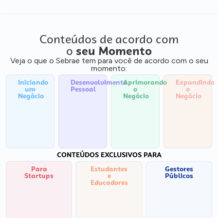
Conteúdos de acordo com
o
seu Momento
Veja o que o Sebrae tem para você de acordo com o seu
momento:
Iniciando
Desenvolvimento
Aprimorando
Expandindo
um
Pessoal
o
o
Negócio
Negócio
Negócio
CONTEÚDOS EXCLUSIVOS PARA
Para
Estudantes
Gestores
Startups
e
Públicos
Educadores