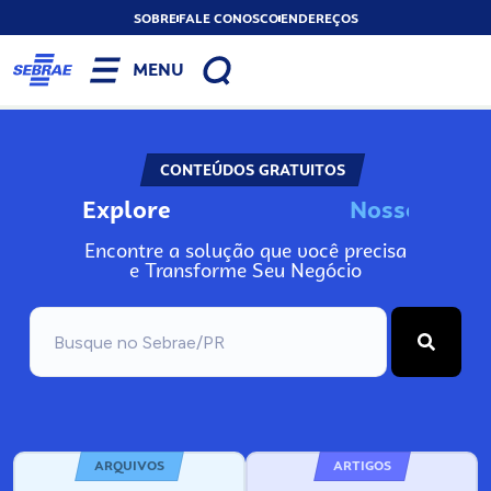
SOBRE
FALE CONOSCO
ENDEREÇOS
MENU
CONTEÚDOS GRATUITOS
Explore
N
o
s
s
o
s
I
n
f
o
Encontre a solução que você precisa
e Transforme Seu Negócio
ARQUIVOS
ARTIGOS