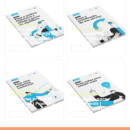
GESTÃO FINANCEIRA
Faça a análise
GESTÃO FINANCEIRA
financeira e atinja o
Faça a precificação do
ponto de equilíbrio |
seu serviço | Prompts
Prompts ChatGPT
ChatGPT
ACESSAR
ACESSAR
NEGÓCIOS
,
PROCESSOS
EMPRESARIAIS
NEGÓCIOS
,
VENDAS
Faça uma proposta
Faça ações para
comercial | Prompts
vender mais |
ChatGPT
Prompts ChatGPT
ACESSAR
ACESSAR