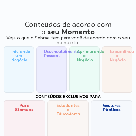
Conteúdos de acordo com
o
seu Momento
Veja o que o Sebrae tem para você de acordo com o seu
momento:
Iniciando
Desenvolvimento
Aprimorando
Expandindo
um
Pessoal
o
o
Negócio
Negócio
Negócio
CONTEÚDOS EXCLUSIVOS PARA
Para
Estudantes
Gestores
Startups
e
Públicos
Educadores