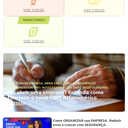
VER TODOS
VER TODOS
WEBSTORIES
VER TODOS
ABERTURA DE EMPRESA
,
ABRIR CNPJ
,
CNPJ ALFANUMÉRICO
,
EMPREENDEDORISMO
,
NOVO FORMATO DE CNPJ
,
RECEITA FEDERAL
Vai abrir uma empresa? Entenda como
funciona o novo CNPJ Alfanumérico
ACESSAR
Como ORGANIZAR sua EMPRESA. Reduzir
erros e crescer com SEGURANÇA.