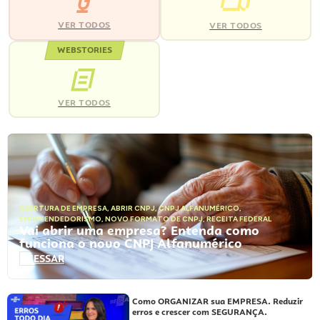
VER TODOS
VER TODOS
WEBSTORIES
VER TODOS
ABERTURA DE EMPRESA
,
ABRIR CNPJ
,
CNPJ ALFANUMÉRICO
,
EMPREENDEDORISMO
,
NOVO FORMATO DE CNPJ
,
RECEITA FEDERAL
Vai abrir uma empresa? Entenda como
funciona o novo CNPJ Alfanumérico
ACESSAR
Como ORGANIZAR sua EMPRESA. Reduzir
erros e crescer com SEGURANÇA.