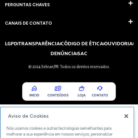
PERGUNTAS CHAVES​
CANAIS DE CONTATO
LGPD
TRANSPARÊNCIA
CÓDIGO DE ÉTICA
OUVIDORIA
DENÚNCIA
SAC
© 2024 Sebrae/PR. Todos os direitos reservados.
INICIO
CONTEÚDOS
LOJA
CONTATO
Aviso de Cookies
Nós usamos cookies e outras tecnologias semelhantes para
melhorar a sua experiência em nossos serviços, personalizar