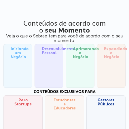
Conteúdos de acordo com
o
seu Momento
Veja o que o Sebrae tem para você de acordo com o seu
momento:
Iniciando
Desenvolvimento
Aprimorando
Expandindo
um
Pessoal
o
o
Negócio
Negócio
Negócio
CONTEÚDOS EXCLUSIVOS PARA
Para
Estudantes
Gestores
Startups
e
Públicos
Educadores