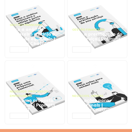
GESTÃO FINANCEIRA
Faça a análise
GESTÃO FINANCEIRA
financeira e atinja o
Faça a precificação do
ponto de equilíbrio |
seu serviço | Prompts
Prompts ChatGPT
ChatGPT
ACESSAR
ACESSAR
NEGÓCIOS
,
PROCESSOS
EMPRESARIAIS
NEGÓCIOS
,
VENDAS
Faça uma proposta
Faça ações para
comercial | Prompts
vender mais |
ChatGPT
Prompts ChatGPT
ACESSAR
ACESSAR