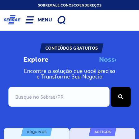
SOBRE
FALE CONOSCO
ENDEREÇOS
MENU
CONTEÚDOS GRATUITOS
Explore
N
o
s
s
o
s
I
n
f
Encontre a solução que você precisa
e Transforme Seu Negócio
ARQUIVOS
ARTIGOS