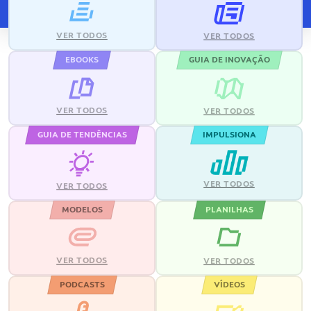
VER TODOS
VER TODOS
EBOOKS
GUIA DE INOVAÇÃO
VER TODOS
VER TODOS
GUIA DE TENDÊNCIAS
IMPULSIONA
VER TODOS
VER TODOS
MODELOS
PLANILHAS
VER TODOS
VER TODOS
PODCASTS
VÍDEOS