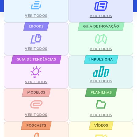
VER TODOS
VER TODOS
EBOOKS
GUIA DE INOVAÇÃO
VER TODOS
VER TODOS
GUIA DE TENDÊNCIAS
IMPULSIONA
VER TODOS
VER TODOS
MODELOS
PLANILHAS
VER TODOS
VER TODOS
PODCASTS
VÍDEOS