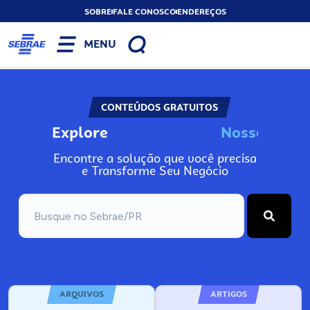
SOBRE
FALE CONOSCO
ENDEREÇOS
MENU
CONTEÚDOS GRATUITOS
Explore
N
o
s
s
o
s
I
n
f
o
Encontre a solução que você precisa
e Transforme Seu Negócio
ARQUIVOS
ARTIGOS