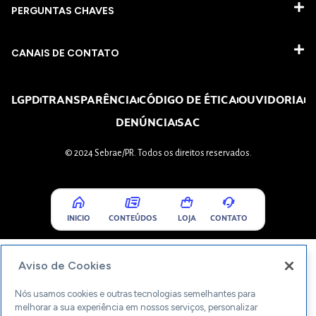
PERGUNTAS CHAVES​
CANAIS DE CONTATO
LGPD
TRANSPARÊNCIA
CÓDIGO DE ÉTICA
OUVIDORIA
DENÚNCIA
SAC
© 2024 Sebrae/PR. Todos os direitos reservados.
INICIO
CONTEÚDOS
LOJA
CONTATO
Aviso de Cookies
Nós usamos cookies e outras tecnologias semelhantes para
melhorar a sua experiência em nossos serviços, personalizar