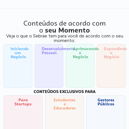
Conteúdos de acordo com
o
seu Momento
Veja o que o Sebrae tem para você de acordo com o seu
momento:
Iniciando
Desenvolvimento
Aprimorando
Expandindo
um
Pessoal
o
o
Negócio
Negócio
Negócio
CONTEÚDOS EXCLUSIVOS PARA
Para
Estudantes
Gestores
Startups
e
Públicos
Educadores