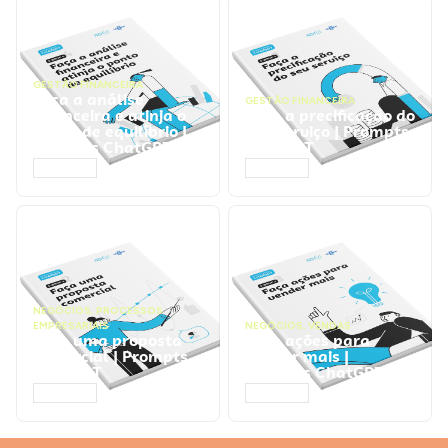
GESTÃO FINANCEIRA
Faça a análise
GESTÃO FINANCEIRA
financeira e atinja o
Faça a precificação do
ponto de equilíbrio |
seu serviço | Prompts
Prompts ChatGPT
ChatGPT
ACESSAR
ACESSAR
NEGÓCIOS
,
PROCESSOS
EMPRESARIAIS
NEGÓCIOS
,
VENDAS
Faça uma proposta
Faça ações para
comercial | Prompts
vender mais |
ChatGPT
Prompts ChatGPT
ACESSAR
ACESSAR