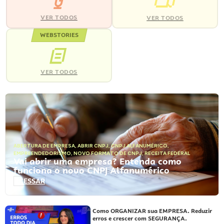
VER TODOS
VER TODOS
WEBSTORIES
VER TODOS
ABERTURA DE EMPRESA
,
ABRIR CNPJ
,
CNPJ ALFANUMÉRICO
,
EMPREENDEDORISMO
,
NOVO FORMATO DE CNPJ
,
RECEITA FEDERAL
Vai abrir uma empresa? Entenda como
funciona o novo CNPJ Alfanumérico
ACESSAR
Como ORGANIZAR sua EMPRESA. Reduzir
erros e crescer com SEGURANÇA.