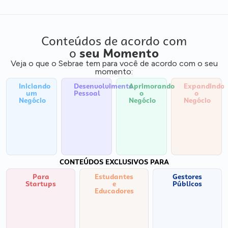
Conteúdos de acordo com
o
seu Momento
Veja o que o Sebrae tem para você de acordo com o seu
momento:
Iniciando
Desenvolvimento
Aprimorando
Expandindo
um
Pessoal
o
o
Negócio
Negócio
Negócio
CONTEÚDOS EXCLUSIVOS PARA
Para
Estudantes
Gestores
Startups
e
Públicos
Educadores