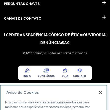
PERGUNTAS CHAVES​
CANAIS DE CONTATO
LGPD
TRANSPARÊNCIA
CÓDIGO DE ÉTICA
OUVIDORIA
DENÚNCIA
SAC
© 2024 Sebrae/PR. Todos os direitos reservados.
INICIO
CONTEÚDOS
LOJA
CONTATO
Aviso de Cookies
Nós usamos cookies e outras tecnologias semelhantes para
melhorar a sua experiência em nossos serviços, personalizar