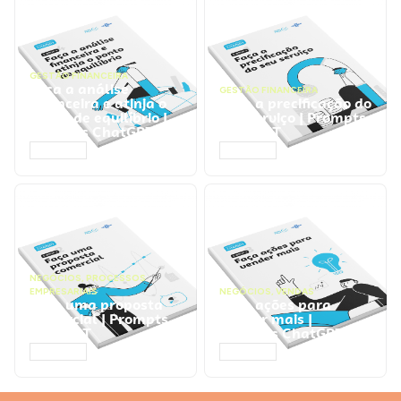
GESTÃO FINANCEIRA
Faça a análise
GESTÃO FINANCEIRA
financeira e atinja o
Faça a precificação do
ponto de equilíbrio |
seu serviço | Prompts
Prompts ChatGPT
ChatGPT
ACESSAR
ACESSAR
NEGÓCIOS
,
PROCESSOS
EMPRESARIAIS
NEGÓCIOS
,
VENDAS
Faça uma proposta
Faça ações para
comercial | Prompts
vender mais |
ChatGPT
Prompts ChatGPT
ACESSAR
ACESSAR