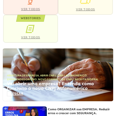
VER TODOS
VER TODOS
WEBSTORIES
VER TODOS
ABERTURA DE EMPRESA
,
ABRIR CNPJ
,
CNPJ ALFANUMÉRICO
,
EMPREENDEDORISMO
,
NOVO FORMATO DE CNPJ
,
RECEITA FEDERAL
Vai abrir uma empresa? Entenda como
funciona o novo CNPJ Alfanumérico
ACESSAR
Como ORGANIZAR sua EMPRESA. Reduzir
erros e crescer com SEGURANÇA.