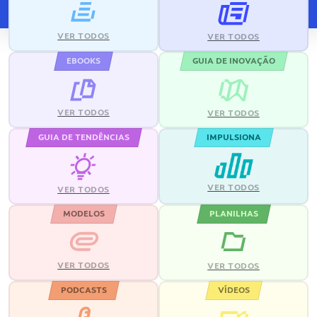
VER TODOS
VER TODOS
EBOOKS
GUIA DE INOVAÇÃO
VER TODOS
VER TODOS
GUIA DE TENDÊNCIAS
IMPULSIONA
VER TODOS
VER TODOS
MODELOS
PLANILHAS
VER TODOS
VER TODOS
PODCASTS
VÍDEOS