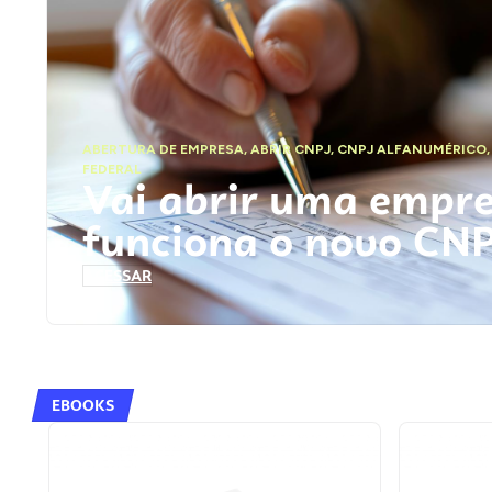
ABERTURA DE EMPRESA
,
ABRIR CNPJ
,
CNPJ ALFANUMÉRICO
FEDERAL
Vai abrir uma empr
funciona o novo CN
ACESSAR
EBOOKS