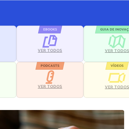
EBOOKS
GUIA DE INOVA
VER TODOS
VER TODO
PODCASTS
VÍDEOS
VER TODOS
VER TODO