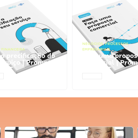
NEGÓCIOS
,
PROCESSOS
 FINANCEIRA
EMPRESARIAIS
 a precificação do
Faça uma propos
serviço | Prompts
comercial | Prom
tGPT
ChatGPT
AR
ACESSAR