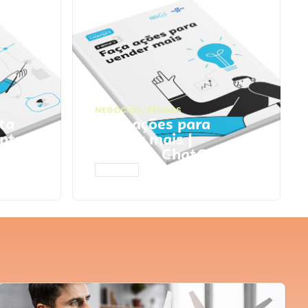
NEGÓCIOS
,
VENDAS
ta
Faça ações para
pts
vender mais |
Prompts ChatGPT
ACESSAR