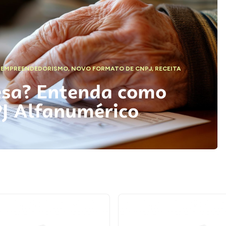
,
EMPREENDEDORISMO
,
NOVO FORMATO DE CNPJ
,
RECEITA
esa? Entenda como
PJ Alfanumérico