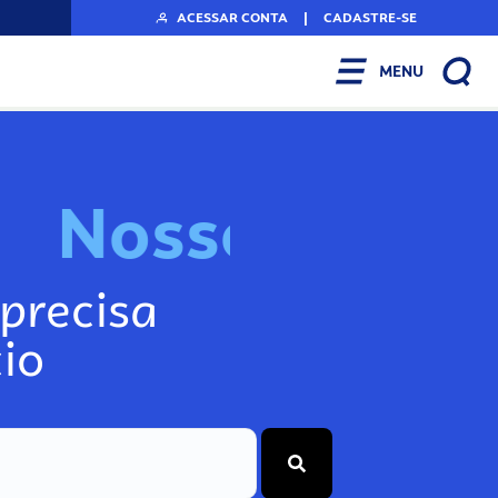
ACESSAR CONTA
|
CADASTRE-SE
MENU
N
o
s
s
o
s
I
n
f
o
g
precisa
io