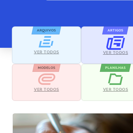
ARQUIVOS
ARTIGOS
VER TODOS
VER TODOS
MODELOS
PLANILHAS
VER TODOS
VER TODOS