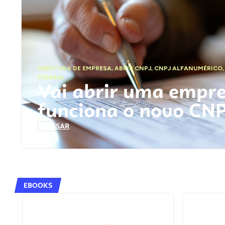
ABERTURA DE EMPRESA
,
ABRIR CNPJ
,
CNPJ ALFANUMÉRICO
FEDERAL
Vai abrir uma empr
funciona o novo CN
ACESSAR
EBOOKS