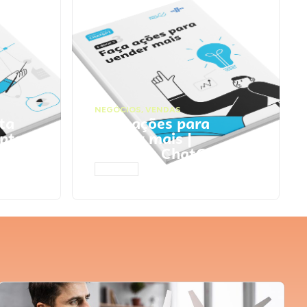
NEGÓCIOS
,
VENDAS
ta
Faça ações para
pts
vender mais |
Prompts ChatGPT
ACESSAR