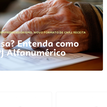
,
EMPREENDEDORISMO
,
NOVO FORMATO DE CNPJ
,
RECEITA
esa? Entenda como
PJ Alfanumérico