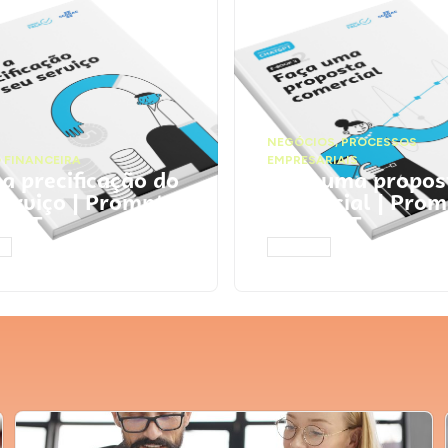
NEGÓCIOS
,
PROCESSOS
 FINANCEIRA
EMPRESARIAIS
 a precificação do
Faça uma propos
serviço | Prompts
comercial | Prom
tGPT
ChatGPT
AR
ACESSAR