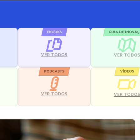
EBOOKS
GUIA DE INOVA
VER TODOS
VER TODO
PODCASTS
VÍDEOS
VER TODOS
VER TODO