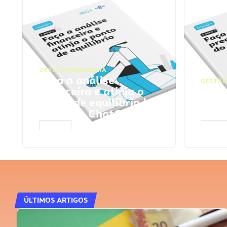
GESTÃO FINANCEIRA
Faça a análise
GESTÃO
financeira e atinja o
Faça
ponto de equilíbrio |
seu 
Prompts ChatGPT
Cha
ACESSAR
ACESS
ÚLTIMOS ARTIGOS