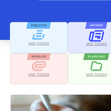
ARQUIVOS
ARTIGOS
VER TODOS
VER TODOS
MODELOS
PLANILHAS
VER TODOS
VER TODOS