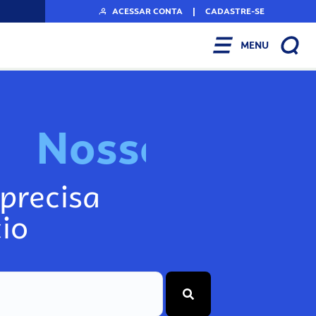
ACESSAR CONTA
|
CADASTRE-SE
MENU
N
o
s
s
o
s
I
n
f
o
g
precisa
io