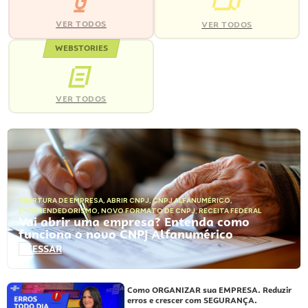
VER TODOS
VER TODOS
WEBSTORIES
VER TODOS
ABERTURA DE EMPRESA
,
ABRIR CNPJ
,
CNPJ ALFANUMÉRICO
,
EMPREENDEDORISMO
,
NOVO FORMATO DE CNPJ
,
RECEITA FEDERAL
Vai abrir uma empresa? Entenda como
funciona o novo CNPJ Alfanumérico
ACESSAR
Como ORGANIZAR sua EMPRESA. Reduzir
erros e crescer com SEGURANÇA.