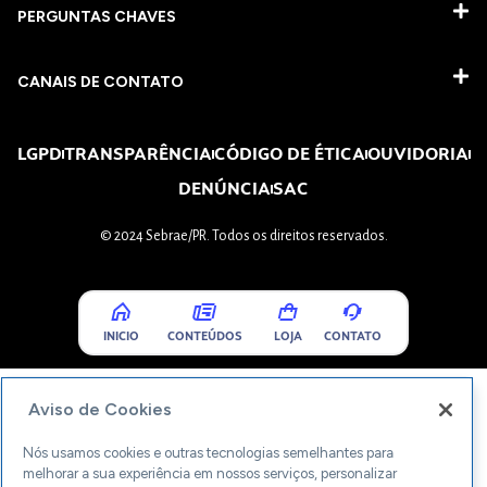
PERGUNTAS CHAVES​
CANAIS DE CONTATO
LGPD
TRANSPARÊNCIA
CÓDIGO DE ÉTICA
OUVIDORIA
DENÚNCIA
SAC
© 2024 Sebrae/PR. Todos os direitos reservados.
INICIO
CONTEÚDOS
LOJA
CONTATO
Aviso de Cookies
Nós usamos cookies e outras tecnologias semelhantes para
melhorar a sua experiência em nossos serviços, personalizar