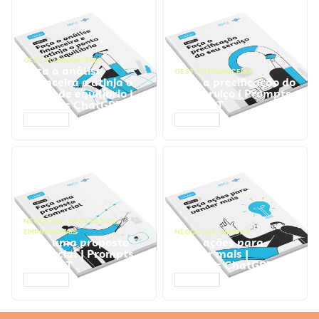
GESTÃO FINANCEIRA
Faça a análise
GESTÃO FINANCEIRA
financeira e atinja o
Faça a precificação do
ponto de equilíbrio |
seu serviço | Prompts
Prompts ChatGPT
ChatGPT
ACESSAR
ACESSAR
NEGÓCIOS
,
PROCESSOS
EMPRESARIAIS
NEGÓCIOS
,
VENDAS
Faça uma proposta
Faça ações para
comercial | Prompts
vender mais |
ChatGPT
Prompts ChatGPT
ACESSAR
ACESSAR