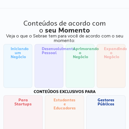
Conteúdos de acordo com
o
seu Momento
Veja o que o Sebrae tem para você de acordo com o seu
momento:
Iniciando
Desenvolvimento
Aprimorando
Expandindo
um
Pessoal
o
o
Negócio
Negócio
Negócio
CONTEÚDOS EXCLUSIVOS PARA
Para
Estudantes
Gestores
Startups
e
Públicos
Educadores