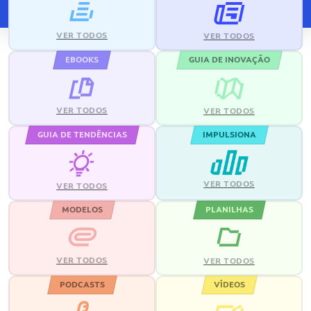
VER TODOS
VER TODOS
EBOOKS
GUIA DE INOVAÇÃO
VER TODOS
VER TODOS
GUIA DE TENDÊNCIAS
IMPULSIONA
VER TODOS
VER TODOS
MODELOS
PLANILHAS
VER TODOS
VER TODOS
PODCASTS
VÍDEOS