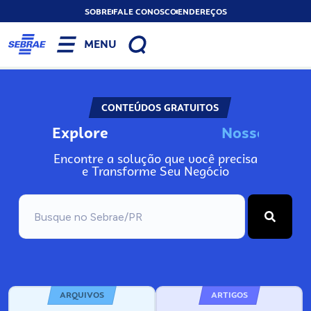
SOBRE
FALE CONOSCO
ENDEREÇOS
MENU
CONTEÚDOS GRATUITOS
Explore
N
o
s
s
o
s
I
n
f
o
Encontre a solução que você precisa
e Transforme Seu Negócio
ARQUIVOS
ARTIGOS