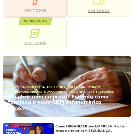
VER TODOS
VER TODOS
WEBSTORIES
VER TODOS
ABERTURA DE EMPRESA
,
ABRIR CNPJ
,
CNPJ ALFANUMÉRICO
,
EMPREENDEDORISMO
,
NOVO FORMATO DE CNPJ
,
RECEITA FEDERAL
Vai abrir uma empresa? Entenda como
funciona o novo CNPJ Alfanumérico
ACESSAR
Como ORGANIZAR sua EMPRESA. Reduzir
erros e crescer com SEGURANÇA.