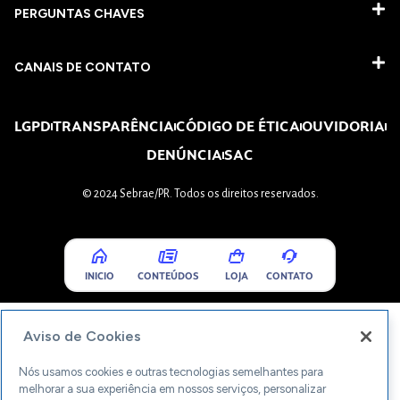
PERGUNTAS CHAVES​
CANAIS DE CONTATO
LGPD
TRANSPARÊNCIA
CÓDIGO DE ÉTICA
OUVIDORIA
DENÚNCIA
SAC
© 2024 Sebrae/PR. Todos os direitos reservados.
INICIO
CONTEÚDOS
LOJA
CONTATO
Aviso de Cookies
Nós usamos cookies e outras tecnologias semelhantes para
melhorar a sua experiência em nossos serviços, personalizar