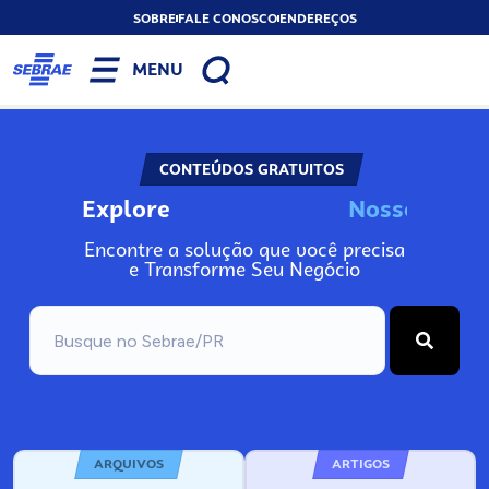
SOBRE
FALE CONOSCO
ENDEREÇOS
MENU
CONTEÚDOS GRATUITOS
Explore
o
s
I
n
o
N
s
s
s
N
o
Encontre a solução que você precisa
e Transforme Seu Negócio
ARQUIVOS
ARTIGOS