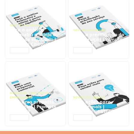
GESTÃO FINANCEIRA
Faça a análise
GESTÃO FINANCEIRA
financeira e atinja o
Faça a precificação do
ponto de equilíbrio |
seu serviço | Prompts
Prompts ChatGPT
ChatGPT
ACESSAR
ACESSAR
NEGÓCIOS
,
PROCESSOS
EMPRESARIAIS
NEGÓCIOS
,
VENDAS
Faça uma proposta
Faça ações para
comercial | Prompts
vender mais |
ChatGPT
Prompts ChatGPT
ACESSAR
ACESSAR