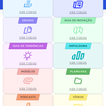
VER TODOS
VER TODOS
EBOOKS
GUIA DE INOVAÇÃO
VER TODOS
VER TODOS
GUIA DE TENDÊNCIAS
IMPULSIONA
VER TODOS
VER TODOS
MODELOS
PLANILHAS
VER TODOS
VER TODOS
PODCASTS
VÍDEOS