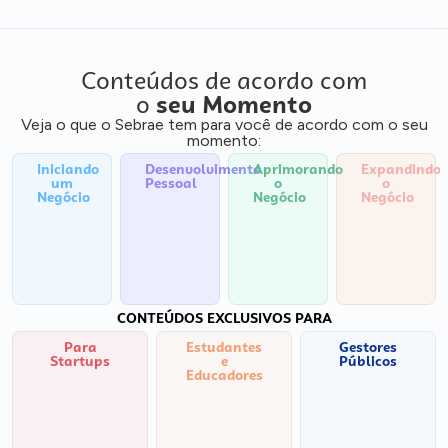
Conteúdos de acordo com
o
seu Momento
Veja o que o Sebrae tem para você de acordo com o seu
momento:
Iniciando
Desenvolvimento
Aprimorando
Expandindo
um
Pessoal
o
o
Negócio
Negócio
Negócio
CONTEÚDOS EXCLUSIVOS PARA
Para
Estudantes
Gestores
Startups
e
Públicos
Educadores