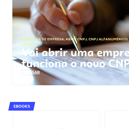
ABERTURA DE EMPRESA
,
ABRIR CNPJ
,
CNPJ ALFANUMÉRICO
FEDERAL
Vai abrir uma empr
funciona o novo CN
ACESSAR
EBOOKS