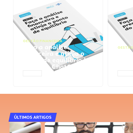
GESTÃO FINANCEIRA
Faça a análise
GESTÃO
financeira e atinja o
Faça
ponto de equilíbrio |
seu 
Prompts ChatGPT
Cha
ACESSAR
ACESS
ÚLTIMOS ARTIGOS