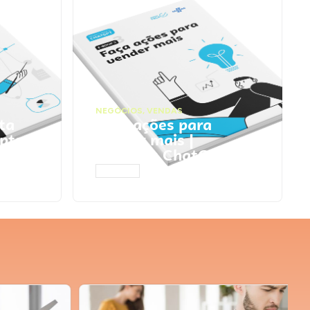
NEGÓCIOS
,
VENDAS
ta
Faça ações para
pts
vender mais |
Prompts ChatGPT
ACESSAR