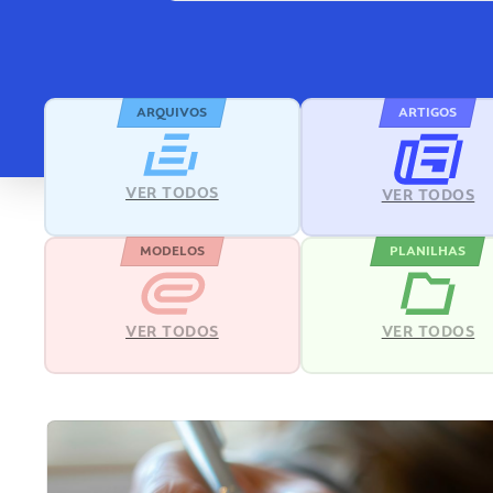
ARQUIVOS
ARTIGOS
VER TODOS
VER TODOS
MODELOS
PLANILHAS
VER TODOS
VER TODOS