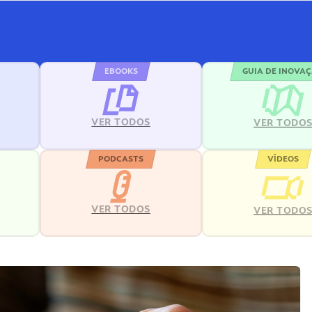
EBOOKS
GUIA DE INOVA
VER TODOS
VER TODO
PODCASTS
VÍDEOS
VER TODOS
VER TODO