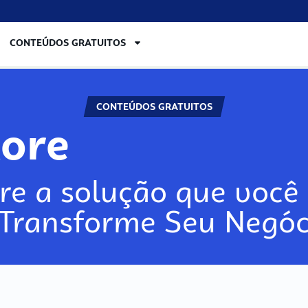
CONTEÚDOS GRATUITOS
CONTEÚDOS GRATUITOS
lore
re a solução que você 
 Transforme Seu Negóc