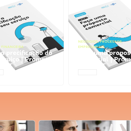
NEGÓCIOS
,
PROCESSOS
 FINANCEIRA
EMPRESARIAIS
 a precificação do
Faça uma propos
serviço | Prompts
comercial | Prom
tGPT
ChatGPT
AR
ACESSAR