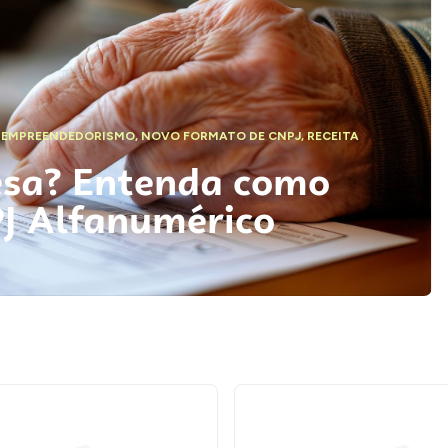
,
EMPREENDEDORISMO
,
NOVO FORMATO DE CNPJ
,
RECEITA
esa? Entenda como
PJ Alfanumérico