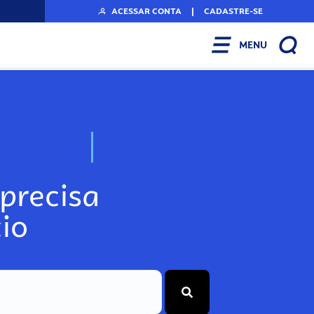
ACESSAR CONTA
|
CADASTRE-SE
MENU
N
o
s
s
o
s
A
r
precisa
io