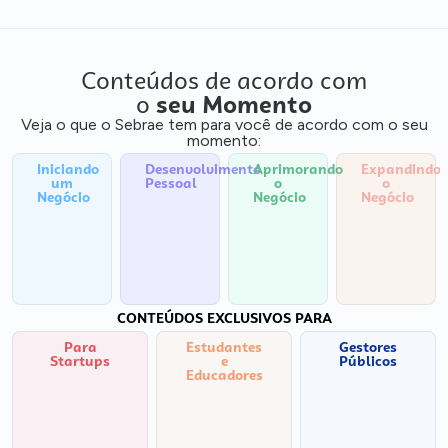
Conteúdos de acordo com
o
seu Momento
Veja o que o Sebrae tem para você de acordo com o seu
momento:
Iniciando
Desenvolvimento
Aprimorando
Expandindo
um
Pessoal
o
o
Negócio
Negócio
Negócio
CONTEÚDOS EXCLUSIVOS PARA
Para
Estudantes
Gestores
Startups
e
Públicos
Educadores