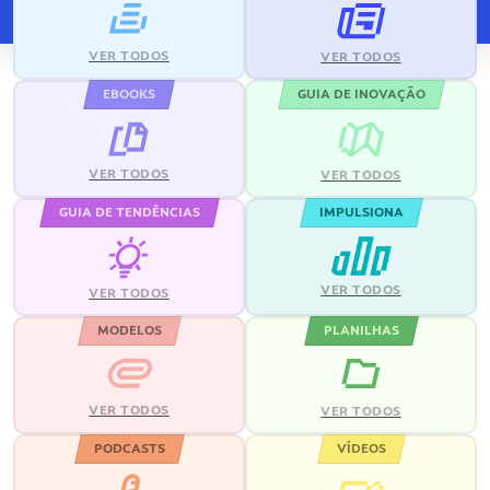
VER TODOS
VER TODOS
EBOOKS
GUIA DE INOVAÇÃO
VER TODOS
VER TODOS
GUIA DE TENDÊNCIAS
IMPULSIONA
VER TODOS
VER TODOS
MODELOS
PLANILHAS
VER TODOS
VER TODOS
PODCASTS
VÍDEOS