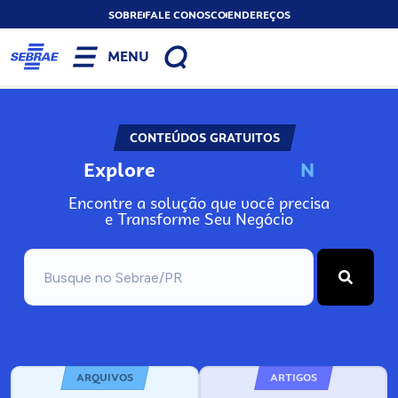
SOBRE
FALE CONOSCO
ENDEREÇOS
MENU
CONTEÚDOS GRATUITOS
Explore
N
o
s
s
o
s
A
Encontre a solução que você precisa
e Transforme Seu Negócio
ARQUIVOS
ARTIGOS