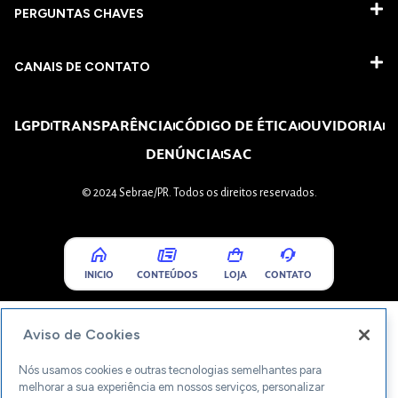
PERGUNTAS CHAVES​
CANAIS DE CONTATO
LGPD
TRANSPARÊNCIA
CÓDIGO DE ÉTICA
OUVIDORIA
DENÚNCIA
SAC
© 2024 Sebrae/PR. Todos os direitos reservados.
INICIO
CONTEÚDOS
LOJA
CONTATO
Aviso de Cookies
Nós usamos cookies e outras tecnologias semelhantes para
melhorar a sua experiência em nossos serviços, personalizar