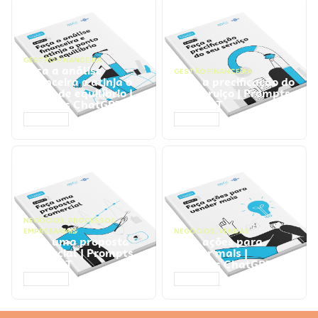
GESTÃO FINANCEIRA
Faça a análise
GESTÃO FINANCEIRA
financeira e atinja o
Faça a precificação do
ponto de equilíbrio |
seu serviço | Prompts
Prompts ChatGPT
ChatGPT
ACESSAR
ACESSAR
NEGÓCIOS
,
PROCESSOS
EMPRESARIAIS
NEGÓCIOS
,
VENDAS
Faça uma proposta
Faça ações para
comercial | Prompts
vender mais |
ChatGPT
Prompts ChatGPT
ACESSAR
ACESSAR