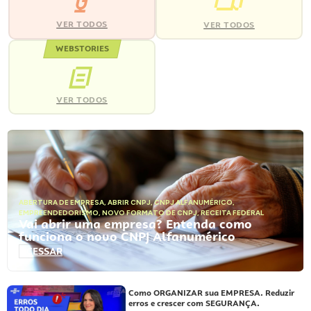
VER TODOS
VER TODOS
WEBSTORIES
VER TODOS
ABERTURA DE EMPRESA
,
ABRIR CNPJ
,
CNPJ ALFANUMÉRICO
,
EMPREENDEDORISMO
,
NOVO FORMATO DE CNPJ
,
RECEITA FEDERAL
Vai abrir uma empresa? Entenda como
funciona o novo CNPJ Alfanumérico
ACESSAR
Como ORGANIZAR sua EMPRESA. Reduzir
erros e crescer com SEGURANÇA.