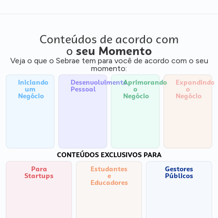
Conteúdos de acordo com
o
seu Momento
Veja o que o Sebrae tem para você de acordo com o seu
momento:
Iniciando
Desenvolvimento
Aprimorando
Expandindo
um
Pessoal
o
o
Negócio
Negócio
Negócio
CONTEÚDOS EXCLUSIVOS PARA
Para
Estudantes
Gestores
Startups
e
Públicos
Educadores