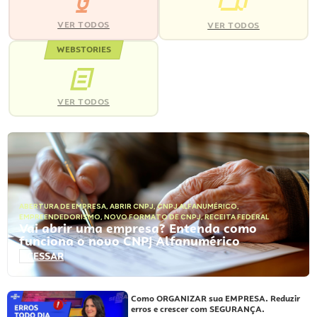
VER TODOS
VER TODOS
WEBSTORIES
VER TODOS
ABERTURA DE EMPRESA
,
ABRIR CNPJ
,
CNPJ ALFANUMÉRICO
,
EMPREENDEDORISMO
,
NOVO FORMATO DE CNPJ
,
RECEITA FEDERAL
Vai abrir uma empresa? Entenda como
funciona o novo CNPJ Alfanumérico
ACESSAR
Como ORGANIZAR sua EMPRESA. Reduzir
erros e crescer com SEGURANÇA.