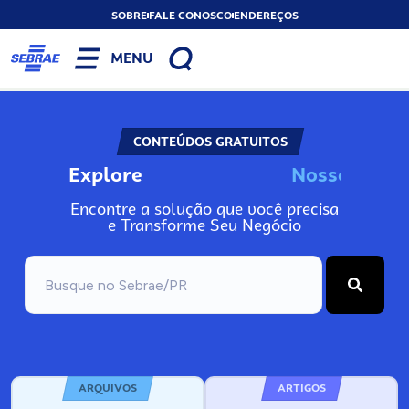
SOBRE
FALE CONOSCO
ENDEREÇOS
MENU
CONTEÚDOS GRATUITOS
Explore
N
o
s
s
o
s
I
n
f
o
Encontre a solução que você precisa
e Transforme Seu Negócio
ARQUIVOS
ARTIGOS