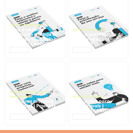
GESTÃO FINANCEIRA
Faça a análise
GESTÃO FINANCEIRA
financeira e atinja o
Faça a precificação do
ponto de equilíbrio |
seu serviço | Prompts
Prompts ChatGPT
ChatGPT
ACESSAR
ACESSAR
NEGÓCIOS
,
PROCESSOS
EMPRESARIAIS
NEGÓCIOS
,
VENDAS
Faça uma proposta
Faça ações para
comercial | Prompts
vender mais |
ChatGPT
Prompts ChatGPT
ACESSAR
ACESSAR