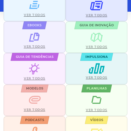
VER TODOS
VER TODOS
EBOOKS
GUIA DE INOVAÇÃO
VER TODOS
VER TODOS
GUIA DE TENDÊNCIAS
IMPULSIONA
VER TODOS
VER TODOS
MODELOS
PLANILHAS
VER TODOS
VER TODOS
PODCASTS
VÍDEOS