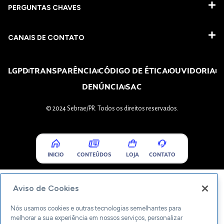
PERGUNTAS CHAVES​
CANAIS DE CONTATO
LGPD
TRANSPARÊNCIA
CÓDIGO DE ÉTICA
OUVIDORIA
DENÚNCIA
SAC
© 2024 Sebrae/PR. Todos os direitos reservados.
INICIO
CONTEÚDOS
LOJA
CONTATO
Aviso de Cookies
Nós usamos cookies e outras tecnologias semelhantes para
melhorar a sua experiência em nossos serviços, personalizar